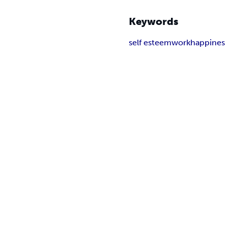
Keywords
self esteem
work
happines