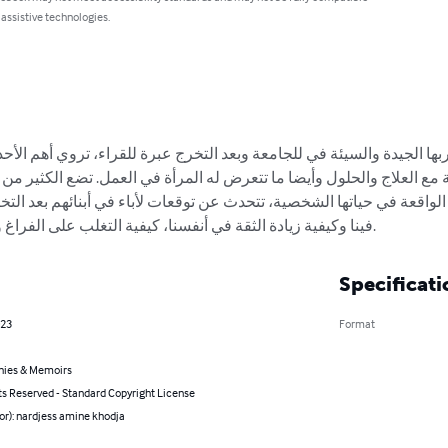
 assistive technologies.
ربها الجيدة والسيئة في للجامعة وبعد التخرج عبرة للقراء، تروي أهم ال
 مع العلاج والحلول وأيضا ما تتعرض له المرأة في العمل. تضع الكثير من ا
 الواقعة في حياتها الشخصية، تتحدث عن توقعات لأباء في أبنائهم بعد الت
فينا وكيفية زيادة الثقة في أنفسنا، كيفية التغلب على الفراغ والإحساس بالوحدة بعد الجامعة.
Specificati
023
Format
hies & Memoirs
ts Reserved - Standard Copyright License
or): nardjess amine khodja