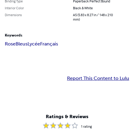
Binding Type
Paperback Perfect Bound
Interior Color
Black & White
Dimensions
A5 (5.83 x 8.27 in / 148 x 210
mm)
Keywords
Rose
Bleus
Lycée
Français
Report This Content to Lulu
Ratings & Reviews
1
rating