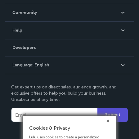
Careers
In The News
Community
Events
Blog
Help
Videos
Order Lookup
Developers
Podcast
Knowledge Base
Language:
English
Contact Support
English
Get expert tips on direct sales, audience growth, and
Deutsch
exclusive offers to help you build your business.
Unsubscribe at any time.
Français
Italiano
Submit
Español
Cookies & Privacy
Lulu uses cookies to create a personalized