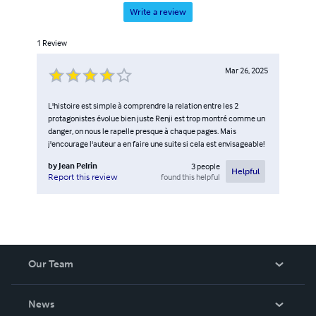
Write a review
1
Review
Mar 26, 2025
L'histoire est simple à comprendre la relation entre les 2
protagonistes évolue bien juste Renji est trop montré comme un
danger, on nous le rapelle presque à chaque pages. Mais
j'encourage l'auteur a en faire une suite si cela est envisageable!
by
Jean Pelrin
3
people
Helpful
found this helpful
Report this review
Our Team
About Us
News