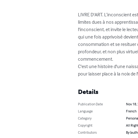
LIVRE D'ART. L’inconscient est 
limites dues à nos apprentissa
l'inconscient, et invite le lect
qui une fois apprivoisé devient 
consommation et se resituer d
profondeur, et non plus virtue
commencement.

C'est une histoire d'une naissa
pour laisser place à la noix de l
Details
Publication Date
Nov 18,
Language
French
Category
Persona
Copyright
All Righ
Contributors
By (auth