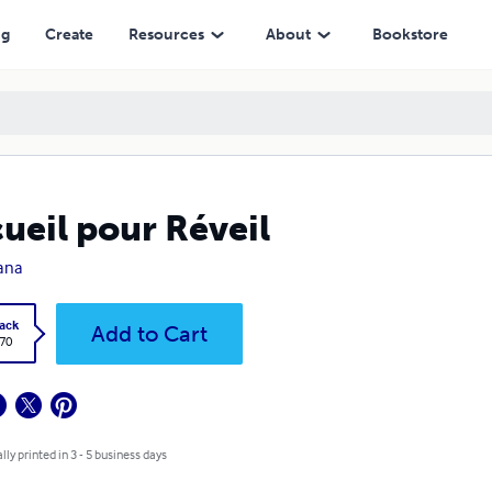
ng
Create
Resources
About
Bookstore
ueil pour Réveil
ana
ack
Add to Cart
.70
lly printed in 3 - 5 business days