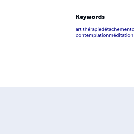
Keywords
art thérapie
détachement
contemplation
méditation