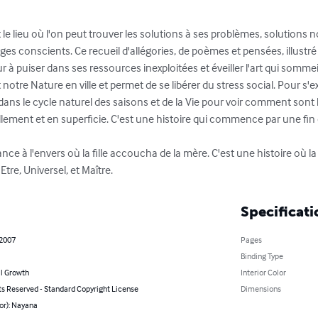
le lieu où l'on peut trouver les solutions à ses problèmes, solutions n
ges conscients. Ce recueil d'allégories, de poèmes et pensées, illustré 
eur à puiser dans ses ressources inexploitées et éveiller l'art qui sommei
notre Nature en ville et permet de se libérer du stress social. Pour s'ex
ans le cycle naturel des saisons et de la Vie pour voir comment sont 
llement et en superficie. C'est une histoire qui commence par une fin 
nce à l'envers où la fille accoucha de la mère. C'est une histoire où la 
'Etre, Universel, et Maître.
Specificati
 2007
Pages
Binding Type
l Growth
Interior Color
ts Reserved - Standard Copyright License
Dimensions
or): Nayana