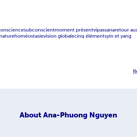
conscience
subconscient
moment présent
vipassana
retour au
nature
homéostasie
vision globale
cinq éléments
yin et yang
R
About
Ana-Phuong Nguyen