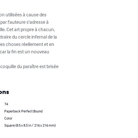
on utilisées à cause des 
par l'auteure s'adresse à 
lle. Cet art propre à chacun, 
traire du cercle infernal de la 
les choses réellement et en 
car la fin est un nouveau 
coquille du paraître est brisée 
ons
74
Paperback Perfect Bound
Color
Square (8.5 x 8.5 in / 216 x 216 mm)