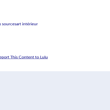
x sources
art intérieur
eport This Content to Lulu