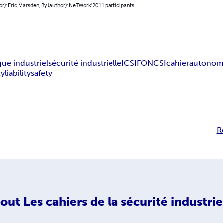
or): Eric Marsden, By (author): NeTWork'2011 participants
que industriel
sécurité industrielle
ICSI
FONCSI
cahier
autonom
ty
liability
safety
R
out
Les cahiers de la sécurité industrie