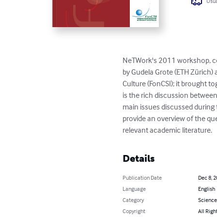
Usua
NeTWork's 2011 workshop, co
by Gudela Grote (ETH Zürich) 
Culture (FonCSI); it brought to
is the rich discussion betwee
main issues discussed during t
provide an overview of the que
relevant academic literature.
Details
Publication Date
Dec 8, 
Language
English
Category
Science
Copyright
All Righ