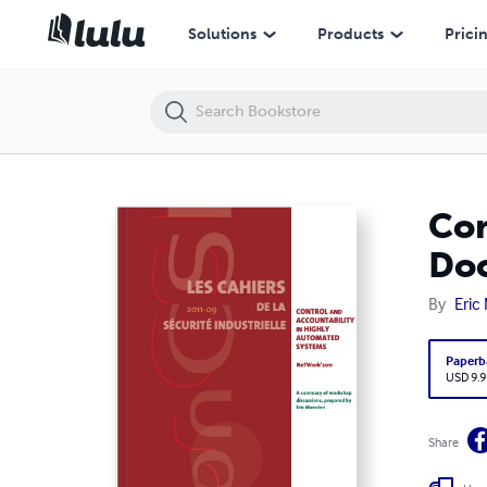
Control and accountability in highly automated systems - Document 
Solutions
Products
Prici
Con
Doc
By
Eric
Paperb
USD 9.9
Share