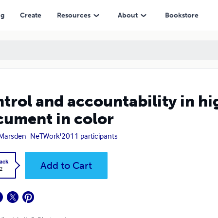
in color
ng
Create
Resources
About
Bookstore
trol and accountability in h
ument in color
 Marsden
NeTWork'2011 participants
ack
Add to Cart
2