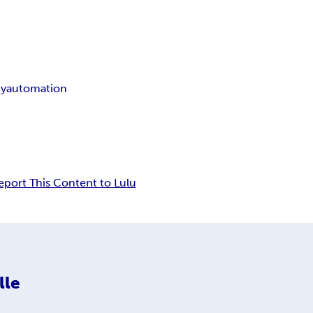
y
automation
eport This Content to Lulu
lle