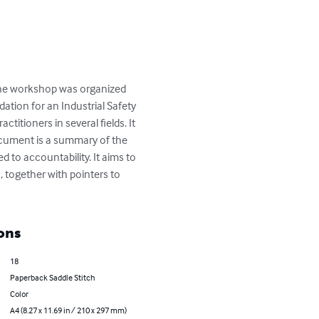
he workshop was organized 
tion for an Industrial Safety 
titioners in several fields. It 
ocument is a summary of the 
 to accountability. It aims to 
 together with pointers to 
ons
18
Paperback Saddle Stitch
Color
A4 (8.27 x 11.69 in / 210 x 297 mm)