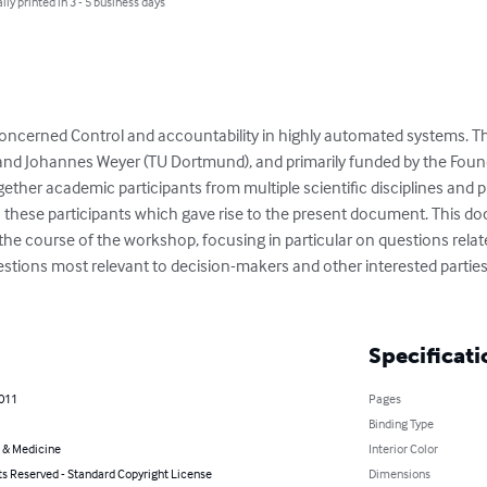
lly printed in 3 - 5 business days
ncerned Control and accountability in highly automated systems. T
and Johannes Weyer (TU Dortmund), and primarily funded by the Founda
gether academic participants from multiple scientific disciplines and prac
n these participants which gave rise to the present document. This d
he course of the workshop, focusing in particular on questions related
stions most relevant to decision-makers and other interested parties,
Specificati
2011
Pages
Binding Type
 & Medicine
Interior Color
ts Reserved - Standard Copyright License
Dimensions