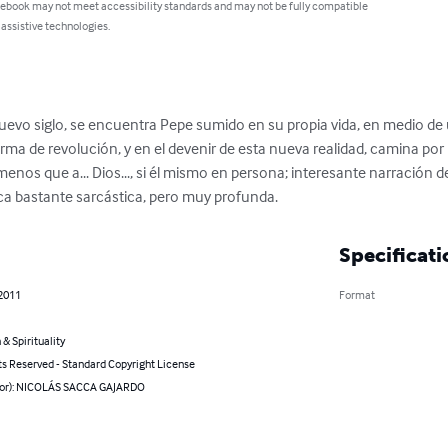
 ebook may not meet accessibility standards and may not be fully compatible
 assistive technologies.
uevo siglo, se encuentra Pepe sumido en su propia vida, en medio de u
 de revolución, y en el devenir de esta nueva realidad, camina por 
os que a... Dios..., si él mismo en persona; interesante narración de
ca bastante sarcástica, pero muy profunda.
Specificati
 2011
Format
 & Spirituality
ts Reserved - Standard Copyright License
hor): NICOLÁS SACCA GAJARDO