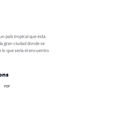
n país tropical que esta 
la gran ciudad donde se 
 lo que seria el encuentro 
ons
PDF