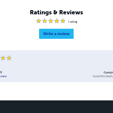
Ratings & Reviews
1
rating
Write a review
AS
0
peopl
found this helpfu
eview