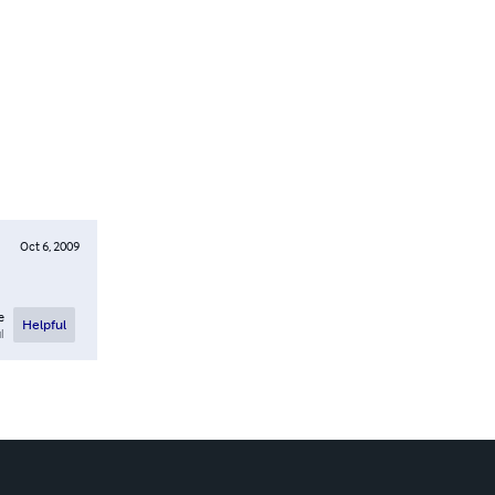
Oct 6, 2009
e
Helpful
l