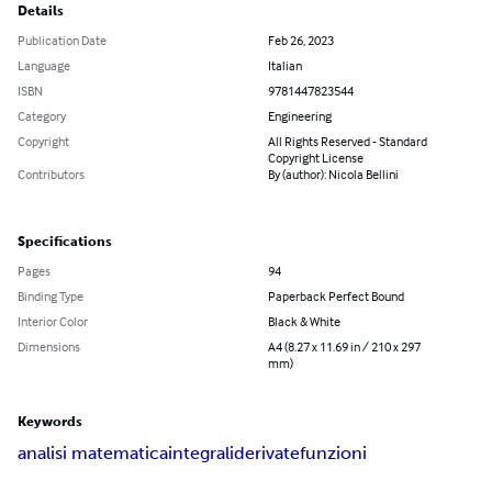
Details
Publication Date
Feb 26, 2023
Language
Italian
ISBN
9781447823544
Category
Engineering
Copyright
All Rights Reserved - Standard
Copyright License
Contributors
By (author): Nicola Bellini
Specifications
Pages
94
Binding Type
Paperback Perfect Bound
Interior Color
Black & White
Dimensions
A4 (8.27 x 11.69 in / 210 x 297
mm)
Keywords
analisi matematica
integrali
derivate
funzioni