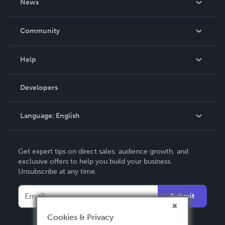
News
Careers
In The News
Community
Events
Blog
Help
Videos
Order Lookup
Developers
Podcast
Knowledge Base
Language:
English
Contact Support
English
Get expert tips on direct sales, audience growth, and
Deutsch
exclusive offers to help you build your business.
Unsubscribe at any time.
Français
Italiano
Submit
Español
Cookies & Privacy