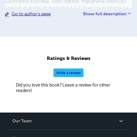
Geometria Euclidea, Tutto inglese. Ingegneria (esercizi):
Esercizi di analisi matematica 1 e 2, Esercizi di chimica e
Show full description
Go to author's page
fisica, Esercizi di geometria e algebra lineare. Informatica:
Autocad 2D & 3D, CNC, Excel avanzato, GIMP, Java,
Javascript, MATLAB, PrestaShop, Python, Scilab, Turbo
Pascal, Word, WordPress. Storia: Cristoforo Colombo, Il
fascismo e lo Stato italiano, La guerra del Vietnam e la
guerra in Cambogia, La rivoluzione francese, La storia dei
Maya, Le due guerre mondiali, Leggi razziali.
Ratings & Reviews
Ristorazione: Il grande libro dei cocktail, Professione
Sommelier, Regioni a tavola.
Write a review
Did you love this book? Leave a review for other
readers!
Our Team
About Us