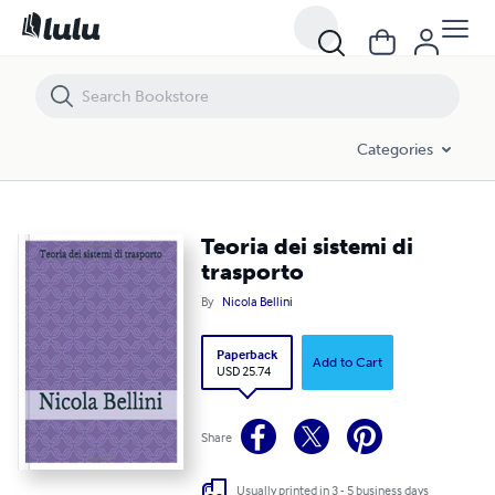
Teoria dei sistemi di trasporto
Categories
Teoria dei sistemi di
trasporto
By
Nicola Bellini
Paperback
Add to Cart
USD 25.74
Share
Usually printed in 3 - 5 business days