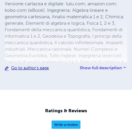
Versione cartacea e digitale: lulu.com; amazon.com;
kobo.com (eBook). Ingegneria: Algebra lineare e
geometria cartesiana, Analisi matematica 1 e 2, Chimica
generale, Elementi di algebra e logica, Fisica 1, 2 e 3,
Fondamenti della meccanica quantistica, Fondamenti di
informatica 1 e 2, Geodesia e Topografia, I principi della
meccanica quantistica, Il calcolo infinitesimale, Impianti
industriali, Meccanica razionale, Numeri Complessi e
Geometria Euclidea, Tutto inglese. Ingegneria (esercizi):
Esercizi di analisi matematica 1 e 2, Esercizi di chimica e
Show full description
Go to author's page
fisica, Esercizi di geometria e algebra lineare. Informatica:
Autocad 2D & 3D, CNC, Excel avanzato, GIMP, Java,
Javascript, MATLAB, PrestaShop, Python, Scilab, Turbo
Pascal, Word, WordPress. Storia: Cristoforo Colombo, Il
fascismo e lo Stato italiano, La guerra del Vietnam e la
guerra in Cambogia, La rivoluzione francese, La storia dei
Maya, Le due guerre mondiali, Leggi razziali.
Ratings & Reviews
Ristorazione: Il grande libro dei cocktail, Professione
Sommelier, Regioni a tavola.
Write a review