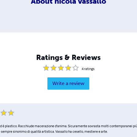
About
nicola vassallo
Ratings & Reviews
4
ratings
Write a review
 ed è plastico. Racchiude macerazione d'anima. Sicuramente sovrasta molti contemporanei più 
 sempre sinonimo di qualità artistica. Vassallo ha cesello, mestiere e arte.