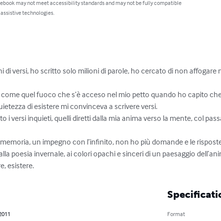
 ebook may not meet accessibility standards and may not be fully compatible
 assistive technologies.
i di versi, ho scritto solo milioni di parole, ho cercato di non affogare 
a come quel fuoco che s’è acceso nel mio petto quando ho capito che
ietezza di esistere mi convinceva a scrivere versi.

o i versi inquieti, quelli diretti dalla mia anima verso la mente, col pas
a memoria, un impegno con l’infinito, non ho più domande e le risposte
la poesia invernale, ai colori opachi e sinceri di un paesaggio dell’ani
e, esistere.
Specificati
 2011
Format