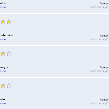
afuri
0
peopl
found this helpfu
eview
 Ambrosino
0
peopl
found this helpfu
eview
maayta
0
peopl
found this helpfu
eview
allo
0
peopl
found this helpfu
eview