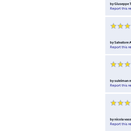
by
Giuseppe T
Report this r
by
Salvatore
Report this r
by
suleiman 
Report this r
by
nicola vass
Report this r