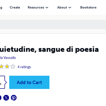
ng
Create
Resources
About
Bookstore
uietudine, sangue di poesia
la Vassallo
4
ratings
k
Add to Cart
8