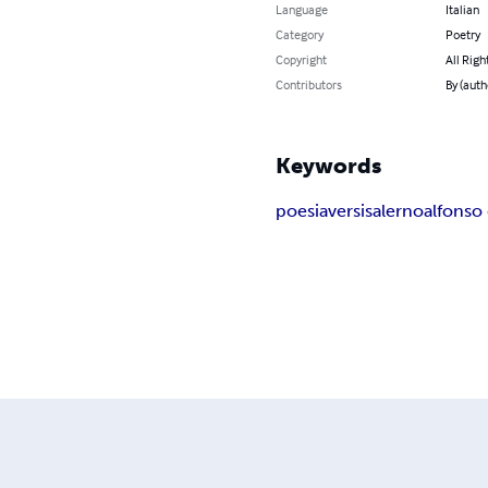
Language
Italian
Category
Poetry
Copyright
All Righ
Contributors
By (auth
Keywords
poesia
versi
salerno
alfonso