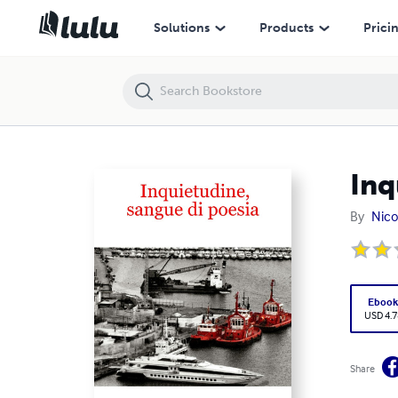
Inquietudine, sangue di poesia
Solutions
Products
Prici
Inq
By
Nico
Eboo
USD 4.7
Share