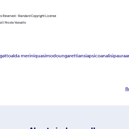
ts Reserved - Standard Copyright License
or): Nicola Vassallo
 gatto
alda merini
quasimodo
ungaretti
ansia
psicoanalisi
paura
a
R