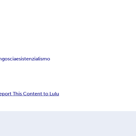
ngoscia
esistenzialismo
eport This Content to Lulu