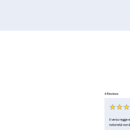
4
Reviews
Il verso regge
notorietà non è