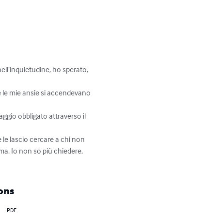
nell’inquietudine, ho sperato, 
 le mie ansie si accendevano 
saggio obbligato attraverso il 
 le lascio cercare a chi non 
ma. Io non so più chiedere, 
ons
PDF