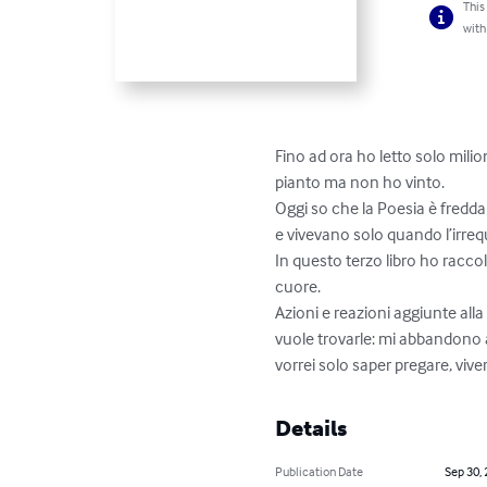
This
with
Fino ad ora ho letto solo milion
pianto ma non ho vinto.

Oggi so che la Poesia è fredd
e vivevano solo quando l’irrequ
In questo terzo libro ho raccolt
cuore. 

Azioni e reazioni aggiunte all
vuole trovarle: mi abbandono al
vorrei solo saper pregare, viver
Details
Publication Date
Sep 30,