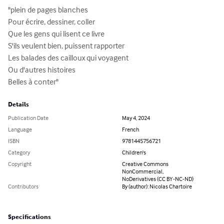
"plein de pages blanches

Pour écrire, dessiner, coller

Que les gens qui lisent ce livre

S'ils veulent bien, puissent rapporter

Les balades des cailloux qui voyagent

Ou d'autres histoires

Belles à conter"
Details
Publication Date
May 4, 2024
Language
French
ISBN
9781445756721
Category
Children's
Copyright
Creative Commons
NonCommercial,
NoDerivatives (CC BY-NC-ND)
Contributors
By (author): Nicolas Chartoire
Specifications