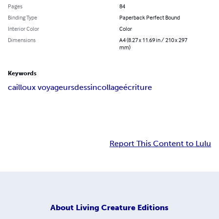
Pages
84
Binding Type
Paperback Perfect Bound
Interior Color
Color
Dimensions
A4 (8.27 x 11.69 in / 210 x 297
mm)
Keywords
cailloux voyageurs
dessin
collage
écriture
Report This Content to Lulu
About
Living Creature Editions