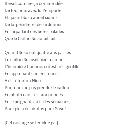
Il avait comme ça comme idée

De toujours avec lui l'emporter

Et quand Soso aurait six ans

De lui peindre, et de lui donner

En lui parlant des belles balades

Que le Caillou So aurait fait

Quand Soso eut quatre ans passés

Le caillou So avait bien marché

L'infirmière Corinne, qui est très gentille

En apprenant son existence

A dit à Tonton Nico

Pourquoi ne pas prendre le caillou

En photo dans les randonnées

En le peignant, au fil des semaines,

Pour plein de photos pour Soso"

[Cet ouvrage se termine par]
