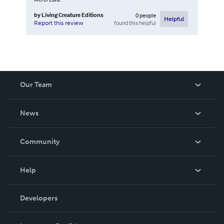
by
Living Creature Editions
0
people
Helpful
found this helpful
Report this review
Our Team
About Us
News
Careers
In The News
Community
Events
Blog
Help
Videos
Order Lookup
Developers
Podcast
Knowledge Base