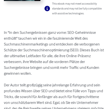
This ebook may not meet accessibility
standards and may not be fully compatible
with assistive technologies.
In "In den Suchergebnissen ganz vorne: SEO-Geheimnisse 
enthüllt" tauchen wir ein in die faszinierende Welt des 
Suchmaschinenmarketings und entdecken die verborgenen 
Schätze der Suchmaschinenoptimierung (SEO). Dieses Buch ist 
der ultimative Leitfaden für alle, die ihre Online-Präsenz 
verbessern, ihre Website auf die vorderen Plätze der 
Suchergebnisse bringen und somit mehr Traffic und Kunden 
gewinnen wollen.

Der Autor teilt großzügig seine jahrelange Erfahrung und sein 
profundes Wissen über SEO und bietet eine Fülle von Tipps und 
Tricks, die sowohl für Anfänger als auch für Fortgeschrittene 
von unschätzbarem Wert sind. Egal, ob Sie ein Unternehmer 
sind, der die Reichweite seines Unternehmens steigern möchte, 