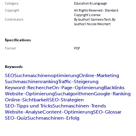
Category
Education & Language
Copyright
All Rights Reserved - Standard
Copyright License
Contributors
By (author): Gamesis.Tech, By
(author): Nicole Weichert
Specifications
Format
PDF
Keywords
SEO
Suchmaschinenoptimierung
Online-Marketing
Suchmaschinenranking
Traffic-Steigerung
Keyword-Recherche
On-Page-Optimierung
Backlinks
Website-Optimierung
Suchalgorithmen
Google-Ranking
Online-Sichtbarkeit
SEO-Strategien
SEO-Tipps und Tricks
Suchmaschinen-Trends
Website-Analyse
Content-Optimierung
SEO-Glossar
SEO-Quiz
Suchmaschinen-Erfolg