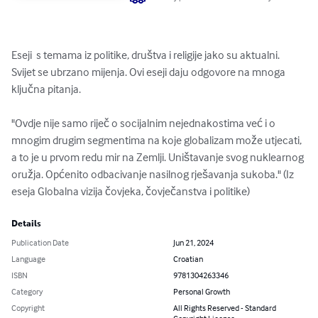
Eseji  s temama iz politike, društva i religije jako su aktualni. 
Svijet se ubrzano mijenja. Ovi eseji daju odgovore na mnoga 
ključna pitanja. 

"Ovdje nije samo riječ o socijalnim nejednakostima već i o 
mnogim drugim segmentima na koje globalizam može utjecati, 
a to je u prvom redu mir na Zemlji. Uništavanje svog nuklearnog 
oružja. Općenito odbacivanje nasilnog rješavanja sukoba." (Iz 
eseja Globalna vizija čovjeka, čovječanstva i politike)
Details
Publication Date
Jun 21, 2024
Language
Croatian
ISBN
9781304263346
Category
Personal Growth
Copyright
All Rights Reserved - Standard