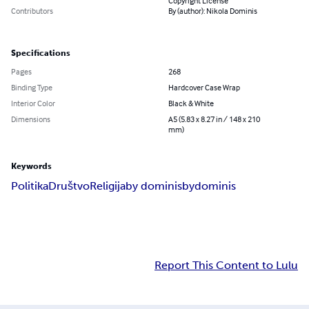
Copyright License
Contributors
By (author): Nikola Dominis
Specifications
Pages
268
Binding Type
Hardcover Case Wrap
Interior Color
Black & White
Dimensions
A5 (5.83 x 8.27 in / 148 x 210
mm)
Keywords
Politika
Društvo
Religija
by dominis
bydominis
Report This Content to Lulu