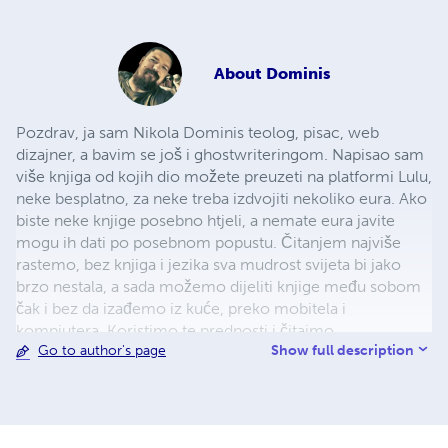
About
Dominis
Pozdrav, ja sam Nikola Dominis teolog, pisac, web
dizajner, a bavim se još i ghostwriteringom. Napisao sam
više knjiga od kojih dio možete preuzeti na platformi Lulu,
neke besplatno, za neke treba izdvojiti nekoliko eura. Ako
biste neke knjige posebno htjeli, a nemate eura javite
mogu ih dati po posebnom popustu. Čitanjem najviše
rastemo, bez knjiga i jezika sva mudrost svijeta bi jako
brzo nestala, a sada možemo dijeliti knjige među sobom
čak i bez da izađemo iz kuće, preko mobitela i
kompjutera. Koristimo te prednosti i čitajmo...
Show full description
Go to author's page