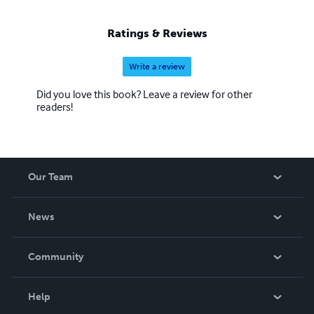
Ratings & Reviews
Write a review
Did you love this book? Leave a review for other
readers!
Our Team
About Us
News
Careers
In The News
Community
Events
Blog
Help
Videos