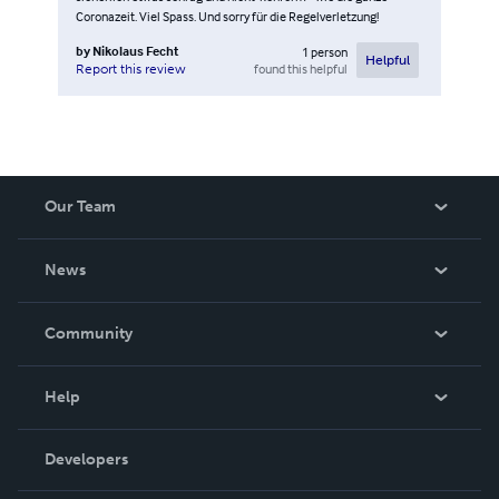
Coronazeit. Viel Spass. Und sorry für die Regelverletzung!
by
Nikolaus Fecht
1
person
Helpful
found this helpful
Report this review
Our Team
About Us
News
Careers
In The News
Community
Events
Blog
Help
Videos
Order Lookup
Developers
Podcast
Knowledge Base