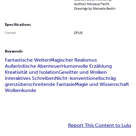
(author): Nikolaus Fecht,
Drawings by: Manuela Bastin
Specifications
Format
EPUB
Keywords
Fantastische Welten
Magischer Realismus
Außerirdische Abenteuer
Humorvolle Erzählung
Kreativität und Isolation
Gewitter und Wolken
interaktives Schreiben
Nicht-konventionell
schräg
grenzüberschreitende Fantasie
Magie und Wissenschaft
Wolkenkunde
Report This Content to Lulu