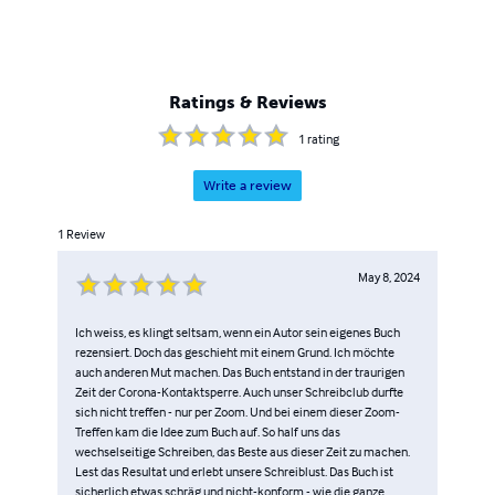
Ratings & Reviews
1
rating
Write a review
1
Review
May 8, 2024
Ich weiss, es klingt seltsam, wenn ein Autor sein eigenes Buch
rezensiert. Doch das geschieht mit einem Grund. Ich möchte
auch anderen Mut machen. Das Buch entstand in der traurigen
Zeit der Corona-Kontaktsperre. Auch unser Schreibclub durfte
sich nicht treffen - nur per Zoom. Und bei einem dieser Zoom-
Treffen kam die Idee zum Buch auf. So half uns das
wechselseitige Schreiben, das Beste aus dieser Zeit zu machen.
Lest das Resultat und erlebt unsere Schreiblust. Das Buch ist
sicherlich etwas schräg und nicht-konform - wie die ganze