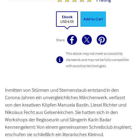
Ebook
Add to Cart
USD 6.55
Share
This ebook may not meet accessibility
standards and may not be fully compatible
with assistive technologies.
Inmitten von Stürmen und Sternenstaub entstand in den 
Corona-Jahren ein unvergleichliches Märchenwerk, verfasst 
von den kreativen Köpfen Manuela Bastin, Liesel Richter und 
Nikolaus Fecht aus Gelsenkirchen. Sie hatten sich in den 
Workshops der Regisseurin und Sängerin Karin Badar 
kennengelernt: Von einem gemeinsamen Schreibclub inspiriert, 
erschufen sie schließlich ein literarisches Kleinod.
