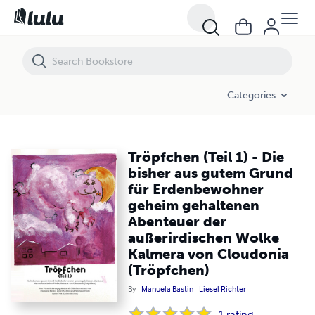
Tröpfchen (Teil 1) - Die bisher aus gutem Grund für Erdenbewohner
Categories
Tröpfchen (Teil 1) - Die
bisher aus gutem Grund
für Erdenbewohner
geheim gehaltenen
Abenteuer der
außerirdischen Wolke
Kalmera von Cloudonia
(Tröpfchen)
By
Manuela Bastin
Liesel Richter
1
rating