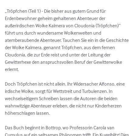
„Tröpfchen (Teil 1) - Die bisher aus gutem Grund für 
Erdenbewohner geheim gehaltenen Abenteuer der 
außerirdischen Wolke Kalmera von Cloudonia (Tröpfchen)“ 
führt uns durch wundersame Wolkenwelten und 
atemberaubende Abenteuer. Tauchen Sie ein in die Geschichte 
der Wolke Kalmera, genannt Tröpfchen, aus dem fernen 
Cloudonia, die zur Erde reist und unter der Leitung der 
Gewitterhexe den anspruchsvollen Beruf der Gewitterwolke 
erlernt.

Doch Tröpfchen ist nicht allein. Ihr Widersacher Alfonso, eine 
irdische Wolke, sorgt für Wettstreit und Turbulenzen. In 
wechselseitigem Schreiben lassen die Autoren die beiden 
wahnwitzige Abenteuer erleben, die nicht nur Kinderherzen 
höherschlagen lassen.

Das Buch beginnt in Bottrop, wo Professorin Carola van 
Cumulus auf ein seltsames Phänomen trifft. Ein Kugelblitz! Dies 