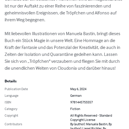
ist nur der Auftakt zu einer Reihe von faszinierenden und 
geheimnisvollen Ereignissen, die Tröpfchen und Alfonso auf 
ihrem Weg begegnen.

Mit liebevollen Illustrationen von Manuela Bastin, bringt dieses 
Buch ein Stück Magie in unsere Welt. Eine Hommage an die 
Kraft der Fantasie und das Potenzial der Kreativität, die auch in 
Zeiten der Isolation und Quarantäne gedeihen kann. Lassen 
Sie sich von „Tröpfchen" verzaubern und fliegen Sie mit durch 
die unendlichen Weiten von Cloudonia und darüber hinaus!
Details
Publication Date
May 6, 2024
Language
German
ISBN
9781445755557
Category
Fiction
Copyright
All Rights Reserved - Standard
Copyright License
Contributors
By (author): Manuela Bastin, By
(author): Liesel Richter, By