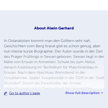
About
Alwin Gerhard
In Ostanatolien kommt man den Göttern sehr nah.
Geschichten vom Berg Ararat gibt es schon genug, aber
nun meine kurze Biographie. Der Autor wurde in der Zeit
des Prager Frühlings in Sewan geboren. Sewan liegt in der
Nähe von Eriwan in Armenien. Schule bis zum Abitur,
danach Ausbildung im Technikum für Maschinenbau in
Eriwan. Nach dem Abschluss Wehrdienst in der
Sowjetarmee. Später Sowjetsoldat in der DDR in der Stadt
Wünsdorf. Durch die Perestroika, der Armee
abgeschworen und in Deutschland bei Verwandten
Show full description
Go to author's page
geblieben. Später eine Familie gegründet und in Potsdam
eine neue Heimat gefunden. Hobbys, klassische Musik,
Geige und Klavier spielen, Lesen, Schreiben und Fotos.