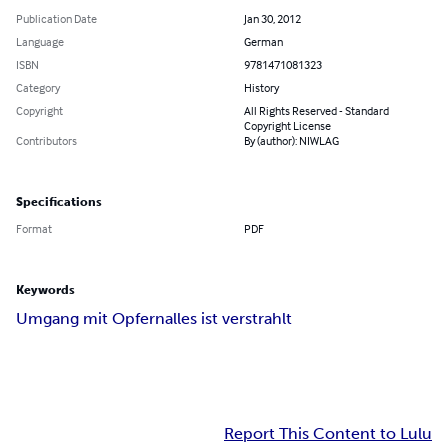
Publication Date
Jan 30, 2012
Language
German
ISBN
9781471081323
Category
History
Copyright
All Rights Reserved - Standard
Copyright License
Contributors
By (author): NIWLAG
Specifications
Format
PDF
Keywords
Umgang mit Opfern
alles ist verstrahlt
Report This Content to Lulu