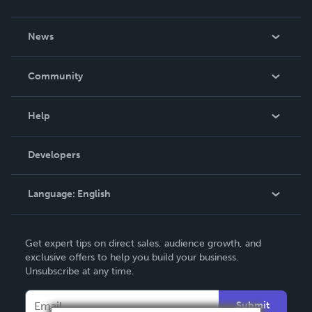
About Us
News
Careers
In The News
Community
Events
Blog
Help
Videos
Order Lookup
Developers
Podcast
Knowledge Base
Language:
English
Contact Support
English
Get expert tips on direct sales, audience growth, and
Deutsch
exclusive offers to help you build your business.
Unsubscribe at any time.
Français
Italiano
Submit