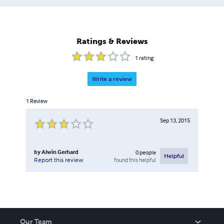
Ratings & Reviews
1
rating
Write a review
1
Review
Sep 13, 2015
by
Alwin Gerhard
0
people
Helpful
found this helpful
Report this review
Our Team