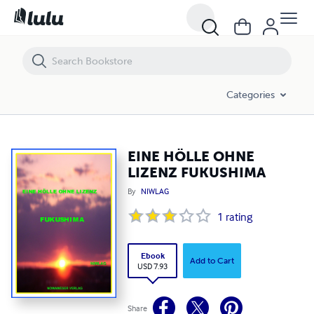
EINE HÖLLE OHNE LIZENZ FUKUSHIMA
Categories
EINE HÖLLE OHNE
LIZENZ FUKUSHIMA
By
NIWLAG
1
rating
Ebook
Add to Cart
USD 7.93
Share