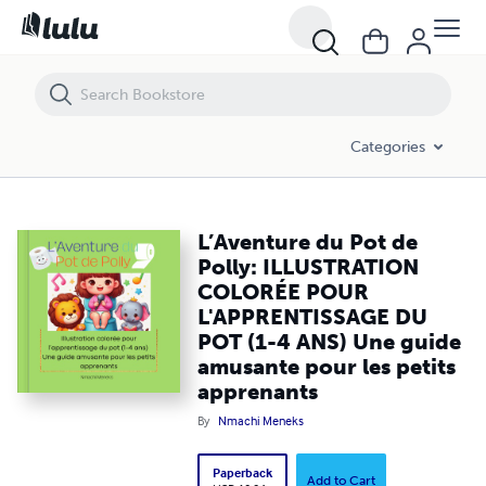
L’Aventure du Pot de Polly: ILLUSTRATION COLORÉE POUR L'APPRENT
Categories
L’Aventure du Pot de
Polly: ILLUSTRATION
COLORÉE POUR
L'APPRENTISSAGE DU
POT (1-4 ANS) Une guide
amusante pour les petits
apprenants
By
Nmachi Meneks
Paperback
Add to Cart