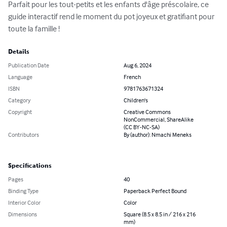
Parfait pour les tout-petits et les enfants d'âge préscolaire, ce 
guide interactif rend le moment du pot joyeux et gratifiant pour 
toute la famille !
Details
Publication Date
Aug 6, 2024
Language
French
ISBN
9781763671324
Category
Children's
Copyright
Creative Commons
NonCommercial, ShareAlike
(CC BY-NC-SA)
Contributors
By (author): Nmachi Meneks
Specifications
Pages
40
Binding Type
Paperback Perfect Bound
Interior Color
Color
Dimensions
Square (8.5 x 8.5 in / 216 x 216
mm)