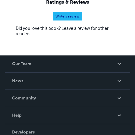
Ratings & Reviews
Write a review
Did you love this book? Leave a review for other
readers!
Our Team
About Us
News
Careers
In The News
Community
Events
Blog
Help
Videos
Order Lookup
Developers
Podcast