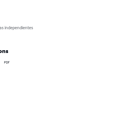
tas independientes

ons
PDF