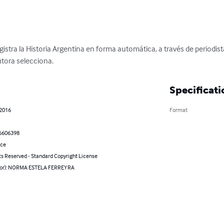
istra la Historia Argentina en forma automática, a través de periodis
utora selecciona.
Specificati
 2016
Format
6606398
nce
ts Reserved - Standard Copyright License
hor): NORMA ESTELA FERREYRA