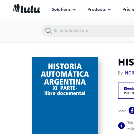
HISTORIA AUTOMÁTICA ARGENTINA - XI PARTE-
Solutions
Products
Prici
HI
By
NOR
Eboo
USD 6.0
Share
This
with