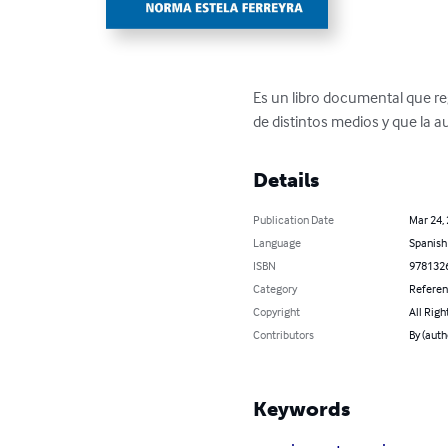
Es un libro documental que reg
de distintos medios y que la a
Details
Publication Date
Mar 24,
Language
Spanish
ISBN
978132
Category
Refere
Copyright
All Righ
Contributors
By (aut
Keywords