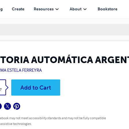
ng
Create
Resources
About
Bookstore
STORIA AUTOMÁTICA ARGENTI
MA ESTELA FERREYRA
k
Add to Cart
7
 ebook may not meet accessibility standards and may not be fully compatible
 assistive technologies.