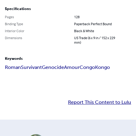
Specifications
Pages
128
Binding Type
Paperback Perfect Bound
Interior Color
Black & White
Dimensions
US Trade (6 x 9 in / 152 x 229
mm)
Keywords
Roman
Survivant
Genocide
Amour
Congo
Kongo
Report This Content to Lulu