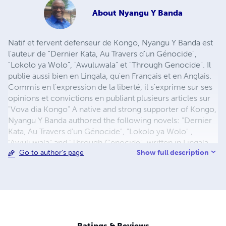
About
Nyangu Y Banda
Natif et fervent defenseur de Kongo, Nyangu Y Banda est
l'auteur de "Dernier Kata, Au Travers d'un Génocide",
"Lokolo ya Wolo", "Awuluwala" et "Through Genocide". Il
publie aussi bien en Lingala, qu'en Français et en Anglais.
Commis en l'expression de la liberté, il s'exprime sur ses
opinions et convictions en publiant plusieurs articles sur
"Vova dia Kongo" A native and strong supporter of Kongo,
Nyangu Y Banda authored the following novels: "Dernier
Kata, Au Travers d'un Génocide", "Lokolo ya Wolo" ,
"Awuluwala" and "Through Genocide", written in Lingala,
Show full description
Go to author's page
French, and in English. Committed to the expression of
freedom, he speaks about his opinions and beliefs by
writing several news articles through "Vova dia Kongo"
Ratings & Reviews