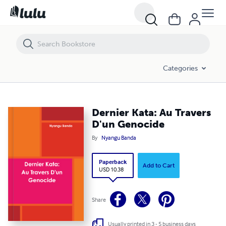
Dernier Kata: Au Travers D'un Genocide
Categories
Dernier Kata: Au Travers
D'un Genocide
By
Nyangu Banda
Paperback
Add to Cart
USD 10.38
Share
Usually printed in 3 - 5 business days