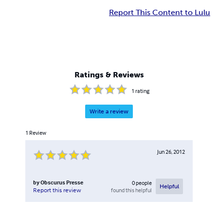
Report This Content to Lulu
Ratings & Reviews
1
rating
Write a review
1
Review
Jun 26, 2012
by
Obscurus Presse
0
people
Helpful
found this helpful
Report this review