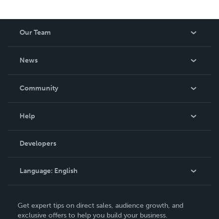
Our Team
About Us
News
Careers
In The News
Community
Events
Blog
Help
Videos
Order Lookup
Developers
Podcast
Knowledge Base
Language:
English
Contact Support
English
Get expert tips on direct sales, audience growth, and
Deutsch
exclusive offers to help you build your business.