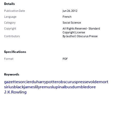
Details
Publication Date
Jun 26, 2012
Language
French
Category
Social Science
Copyright
All Rights Reserved - Standard
Copyright License
Contributors
By (author): Obscurus Presse
Specifications
Format
PDF
Keywords
gazette
sorcier
du
harry
potter
obscurus
presse
voldemort
sirius
black
james
lily
remus
lupin
albus
dumbledore
J.K.Rowling