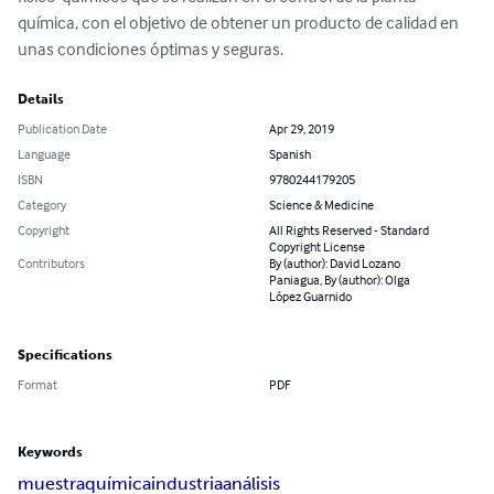
química, con el objetivo de obtener un producto de calidad en 
unas condiciones óptimas y seguras.
Details
Publication Date
Apr 29, 2019
Language
Spanish
ISBN
9780244179205
Category
Science & Medicine
Copyright
All Rights Reserved - Standard
Copyright License
Contributors
By (author): David Lozano
Paniagua, By (author): Olga
López Guarnido
Specifications
Format
PDF
Keywords
muestra
química
industria
análisis