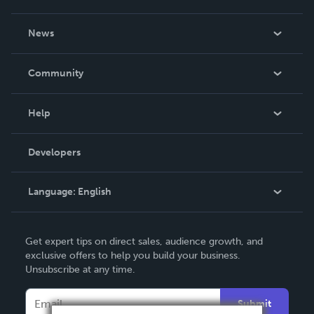
About Us
News
Careers
In The News
Community
Events
Blog
Help
Videos
Order Lookup
Developers
Podcast
Knowledge Base
Language:
English
Contact Support
English
Get expert tips on direct sales, audience growth, and
Deutsch
exclusive offers to help you build your business.
Unsubscribe at any time.
Français
Italiano
Submit