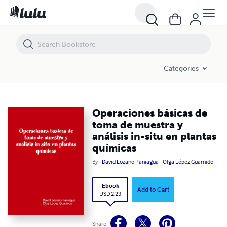
Operaciones básicas de toma de muestra y análisis in-situ en plantas
Categories
Operaciones básicas de
toma de muestra y
análisis in-situ en plantas
químicas
By
David Lozano Paniagua
Olga López Guarnido
Ebook
Add to Cart
USD 2.23
Share