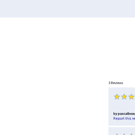
3
Reviews
by
pascalbea
Report this r