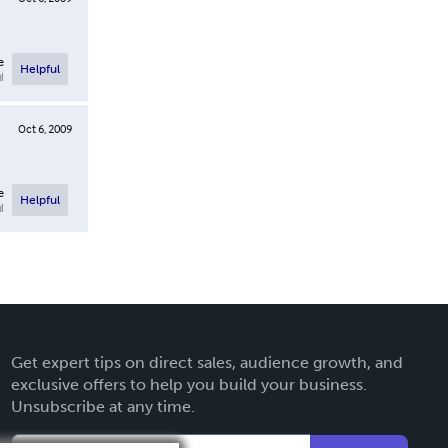
e
Helpful
l
Oct 6, 2009
e
Helpful
l
Get expert tips on direct sales, audience growth, and
exclusive offers to help you build your business.
Unsubscribe at any time.