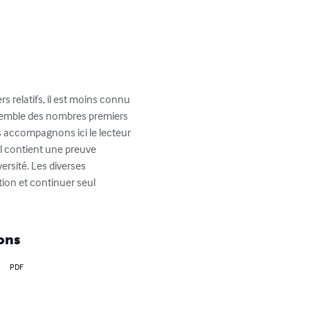
rs relatifs, il est moins connu 
ensemble des nombres premiers 
us accompagnons ici le lecteur 
l contient une preuve 
rsité. Les diverses 
tion et continuer seul 
ons
PDF