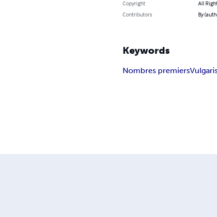
Copyright
All Righ
Contributors
By (auth
Keywords
Nombres premiers
Vulgari