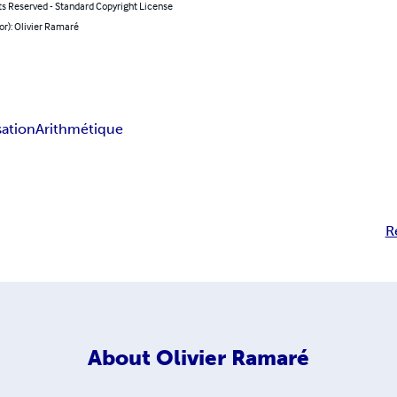
ts Reserved - Standard Copyright License
or): Olivier Ramaré
sation
Arithmétique
R
About
Olivier Ramaré