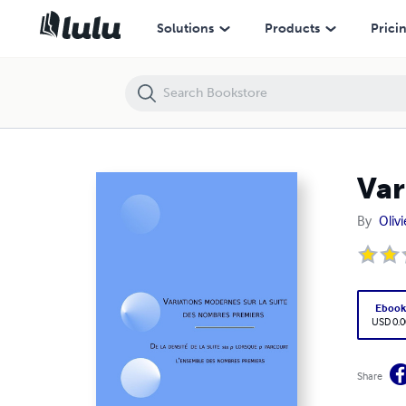
Variations modernes sur la suite des nombres premiers
Solutions
Products
Prici
Var
By
Oliv
Eboo
USD 0.0
Share