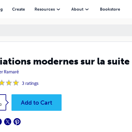
ng
Create
Resources
About
Bookstore
iations modernes sur la suit
ier Ramaré
3
ratings
k
Add to Cart
0