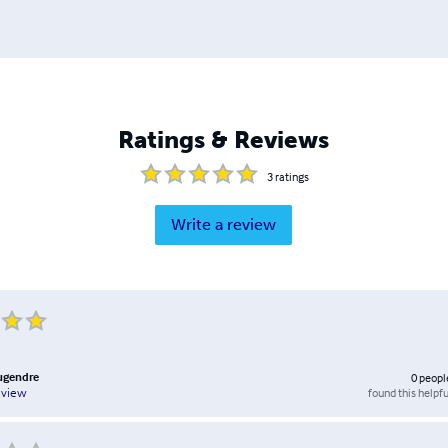
Ratings & Reviews
3
ratings
Write a review
ugendre
0
peopl
found this helpfu
eview