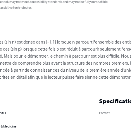
 ebook may not meet accessibility standards and may not be fully compatible
 assistive technologies.
 des (sin n) est dense dans [-1,1] lorsque n parcourt l'ensemble des entie
ite des (sin p) lorsque cette fois p est réduit à parcourir seulement l'
é. Mais pour le démontrer, le chemin à parcourir est plus difficile. No
rmettra de comprendre plus avant la structure des nombres premiers. I
ncée à partir de connaissances du niveau de la première année d'unive
rites en détail afin que le lecteur puisse faire sienne cette démonstra
Specificati
 2011
Format
 & Medicine