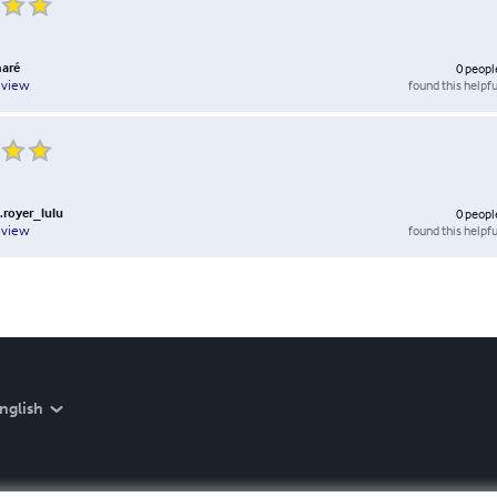
maré
0
peopl
found this helpfu
eview
royer_lulu
0
peopl
found this helpfu
eview
nglish