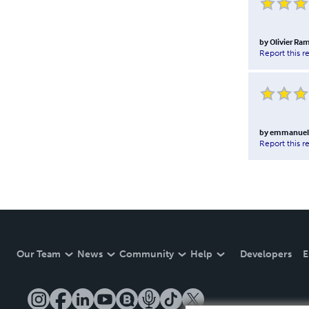
by
Olivier Ra
Report this r
by
emmanuel.
Report this r
Our Team
News
Community
Help
Developers
E