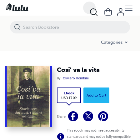
Cosi' va la vita
Categories
Cosi' va la vita
By
Oliviero Trombini
Ebook
Add to Cart
USD 17.09
Share
This ebook may not meet accessibility
standards and may not be fully compatible