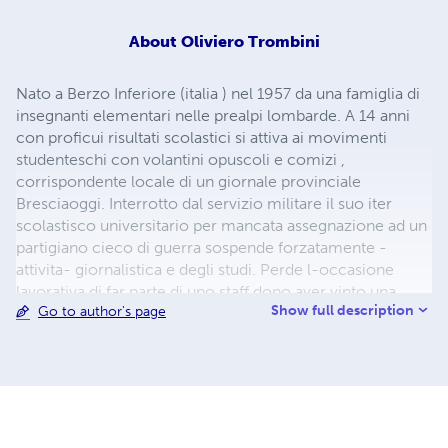
About
Oliviero Trombini
Nato a Berzo Inferiore (italia ) nel 1957 da una famiglia di
insegnanti elementari nelle prealpi lombarde. A 14 anni
con proficui risultati scolastici si attiva ai movimenti
studenteschi con volantini opuscoli e comizi ,
corrispondente locale di un giornale provinciale
Bresciaoggi. Interrotto dal servizio militare il suo iter
scolastisco universitario per mancata assegnazione ad un
partigiano cieco di guerra sospende forzatamente -
attivita- giornalistica e degli studi. Perde l-occasione
lavorativa di far parte di uno staff dopo aver vinto una
Show full description
Go to author's page
borsa di studio dell-ente locale e terminato il servizio
militare interrompe gli studi -attività- familiare con padre
e fratelli per un decennio. Non legato a partiti un
intervento persecutorio di funzionari dello stato italiano
gli fa cambiar vita e scoprire la Spagna con mare e natura
e felicita-. Qui incontra la vera Angie della canzone dei
Rolling Stones con un betsellers e nuova attività--