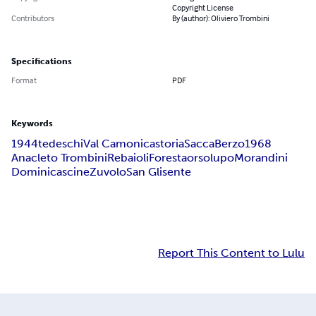
Copyright License
Contributors
By (author): Oliviero Trombini
Specifications
Format
PDF
Keywords
1944
tedeschi
Val Camonica
storia
Sacca
Berzo
1968
Anacleto Trombini
Rebaioli
Foresta
orso
lupo
Morandini
Domini
cascine
Zuvolo
San Glisente
Report This Content to Lulu