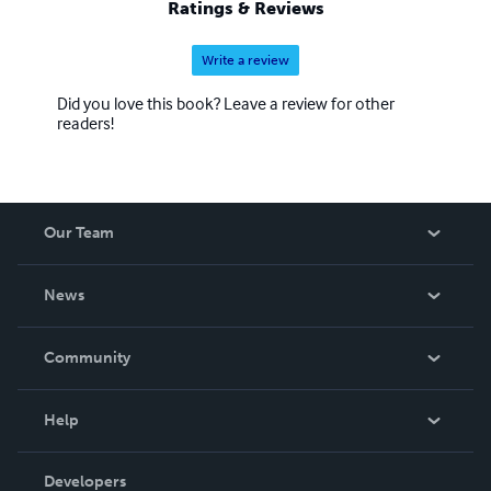
Ratings & Reviews
giornalistica di pubblicazioni e nuovi libri
Write a review
Did you love this book? Leave a review for other
readers!
Our Team
About Us
News
Careers
In The News
Community
Events
Blog
Help
Videos
Order Lookup
Developers
Podcast