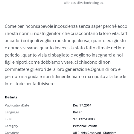
with assistive technologies.
Come per inconsapevole incoscienza senza saper perché ecco 
i nostri nonni, i nostri genitori che ci raccontano la loro vita, fatti 
accaduti coi quali voglion mostrar qualcosa, quanto era giusto 
e come vivevano, quanto invece sia stato fatto di male nel loro 
periodo , quanto vi sia di sbagliato e vogliono insegnarci a noi 
figli e nipoti, come dobbiamo vivere, ci chiedono di non 
commettere gli errori della loro generazione.Ognun di loro e' 
per noi una guida e non li dimentichiamo ma riporto alla luce le 
loro storie per farli rivivere.
Details
Publication Date
Dec 17, 2014
Language
Italian
ISBN
9781326120085
Category
Personal Growth
Copyright
All Rights Reserved - Standard