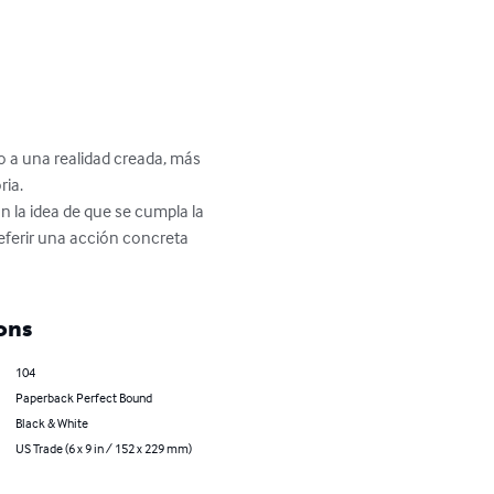
 a una realidad creada, más 
ia.

 la idea de que se cumpla la 
eferir una acción concreta 
ons
104
Paperback Perfect Bound
Black & White
US Trade (6 x 9 in / 152 x 229 mm)