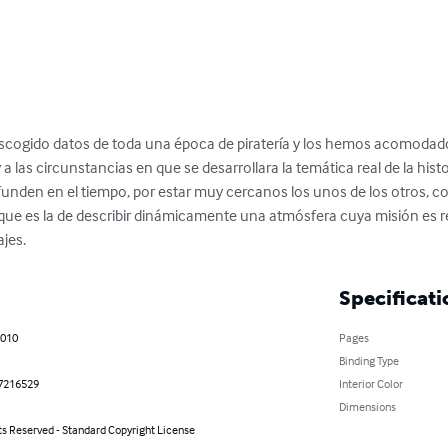
scogido datos de toda una época de piratería y los hemos acomodado
 las circunstancias en que se desarrollara la temática real de la histor
den en el tiempo, por estar muy cercanos los unos de los otros, con
 que es la de describir dinámicamente una atmósfera cuya misión es r
ajes.
Specificati
2010
Pages
Binding Type
7216529
Interior Color
Dimensions
ts Reserved - Standard Copyright License