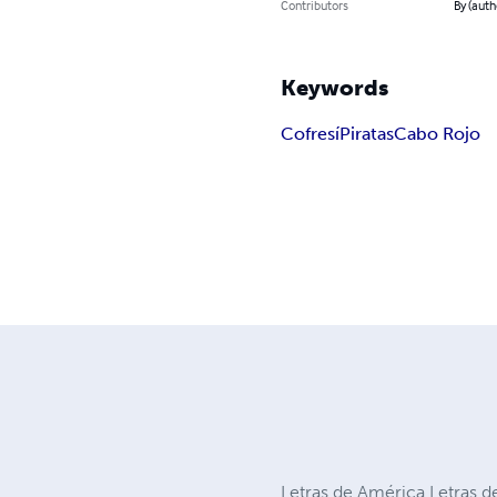
Contributors
By (auth
Keywords
Cofresí
Piratas
Cabo Rojo
Letras de América Letras d