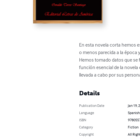
En esta novela corta hemos e
o menos parecida a la época y a
Hemos tomado datos que se fun
función esencial de la novela
llevada a cabo por sus person
Details
Publication Date
Jan 19, 
Language
Spanish
ISBN
978055
Category
Fiction
Copyright
All Righ