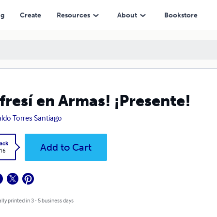
ng
Create
Resources
About
Bookstore
fresí en Armas! ¡Presente!
ldo Torres Santiago
ack
Add to Cart
.16
lly printed in 3 - 5 business days