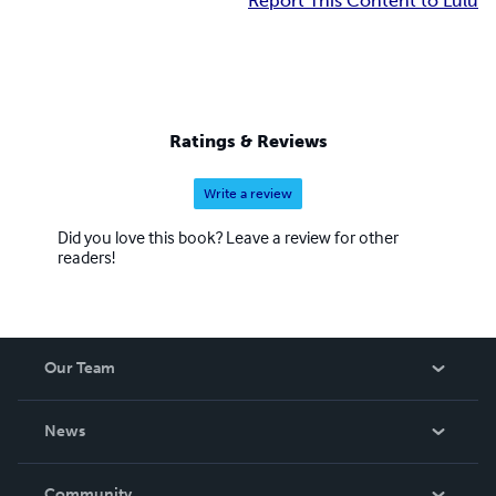
Report This Content to Lulu
Ratings & Reviews
Write a review
Did you love this book? Leave a review for other
readers!
Our Team
About Us
News
Careers
In The News
Community