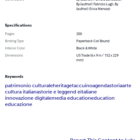
By (author): Fabrizio Lugli, By
(author): Erica Menozzi
Specifications
Pages
200
Binding Type
Paperback Coil Bound
Interior Color
Black & White
Dimensions
US Trade (6 x 9 in / 152 x 229
mm)
Keywords
patrimonio culturale
heritage
taccuino
agenda
storia
arte
cultura italiana
storie e leggend eitaliane
innovazione digitale
media education
education
educazione