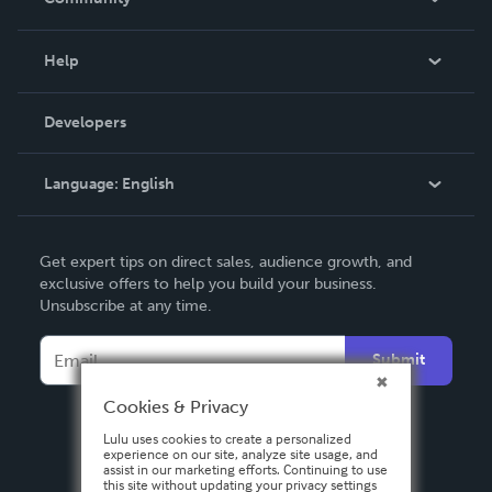
Events
Blog
Help
Videos
Order Lookup
Developers
Podcast
Knowledge Base
Language:
English
Contact Support
English
Get expert tips on direct sales, audience growth, and
Deutsch
exclusive offers to help you build your business.
Unsubscribe at any time.
Français
Italiano
Submit
Español
Cookies & Privacy
Lulu uses cookies to create a personalized
experience on our site, analyze site usage, and
assist in our marketing efforts. Continuing to use
this site without updating your privacy settings