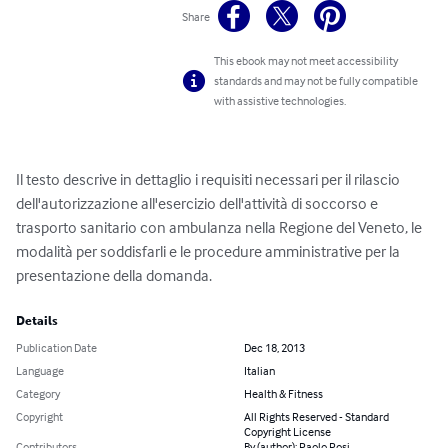
Share
This ebook may not meet accessibility
standards and may not be fully compatible
with assistive technologies.
Il testo descrive in dettaglio i requisiti necessari per il rilascio 
dell'autorizzazione all'esercizio dell'attività di soccorso e 
trasporto sanitario con ambulanza nella Regione del Veneto, le 
modalità per soddisfarli e le procedure amministrative per la 
presentazione della domanda.
Details
Publication Date
Dec 18, 2013
Language
Italian
Category
Health & Fitness
Copyright
All Rights Reserved - Standard
Copyright License
Contributors
By (author): Paolo Rosi