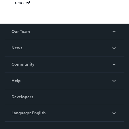
readers!
Our Team
About Us
News
Careers
In The News
Community
Events
Blog
Help
Videos
Order Lookup
Developers
Podcast
Knowledge Base
Language:
English
Contact Support
English