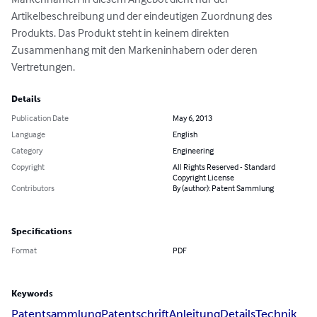
Artikelbeschreibung und der eindeutigen Zuordnung des 
Produkts. Das Produkt steht in keinem direkten 
Zusammenhang mit den Markeninhabern oder deren 
Vertretungen.
Details
Publication Date
May 6, 2013
Language
English
Category
Engineering
Copyright
All Rights Reserved - Standard
Copyright License
Contributors
By (author): Patent Sammlung
Specifications
Format
PDF
Keywords
Patentsammlung
Patentschrift
Anleitung
Details
Technik