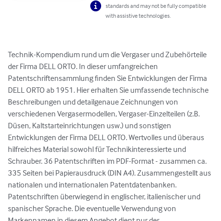
standards and may not be fully compatible
with assistive technologies.
Technik-Kompendium rund um die Vergaser und Zubehörteile 
der Firma DELL ORTO. In dieser umfangreichen 
Patentschriftensammlung finden Sie Entwicklungen der Firma 
DELL ORTO ab 1951. Hier erhalten Sie umfassende technische 
Beschreibungen und detailgenaue Zeichnungen von 
verschiedenen Vergasermodellen, Vergaser-Einzelteilen (z.B. 
Düsen, Kaltstarteinrichtungen usw.) und sonstigen 
Entwicklungen der Firma DELL ORTO. Wertvolles und überaus 
hilfreiches Material sowohl für Technikinteressierte und 
Schrauber. 36 Patentschriften im PDF-Format - zusammen ca. 
335 Seiten bei Papierausdruck (DIN A4). Zusammengestellt aus 
nationalen und internationalen Patentdatenbanken. 
Patentschriften überwiegend in englischer, italienischer und 
spanischer Sprache. Die eventuelle Verwendung von 
Markennamen in diesem Angebot dient nur der 