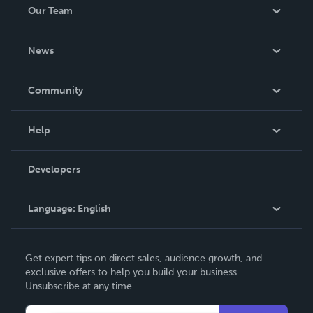
Our Team
About Us
News
Careers
In The News
Community
Events
Blog
Help
Videos
Order Lookup
Developers
Podcast
Knowledge Base
Language:
English
Contact Support
English
Get expert tips on direct sales, audience growth, and
Deutsch
exclusive offers to help you build your business.
Unsubscribe at any time.
Français
Italiano