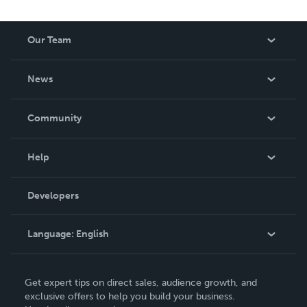
Our Team
About Us
News
Careers
In The News
Community
Events
Blog
Help
Videos
Order Lookup
Developers
Podcast
Knowledge Base
Language:
English
Contact Support
English
Get expert tips on direct sales, audience growth, and
Deutsch
exclusive offers to help you build your business.