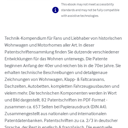
This ebook may not meet accessibility
standards and may not be fully compatible
with assistive technologies.
Technik-Kompendium für Fans und Liebhaber von historischen 
Wohnwagen und Motorhomes aller Art. In dieser 
Patentschriftensammlung finden Sie dutzende verschiedener 
Entwicklungen für das Wohnen unterwegs. Die Patente 
beginnen Anfang der 40er und reichen bis in die 70er Jahre. Sie 
erhalten technische Beschreibungen und detailgenaue 
Zeichnungen von Wohnwagen, Klapp- & Faltcaravans, 
Dachzelten, Autobetten, kompletten Fahrzeugausbauten und 
vielem mehr. Die technischen Komponenten werden in Wort 
und Bild dargestellt. 82 Patentschriften im PDF-Format - 
zusammen ca. 657 Seiten bei Papierausdruck (DIN A4). 
Zusammengestellt aus nationalen und internationalen 
Patentdatenbanken. Patentschriften zu ca. 2/3 in deutscher 
Sprache, der Rest in englisch & französisch. Die eventuelle 