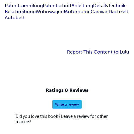
Patentsammlung
Patentschrift
Anleitung
Details
Technik
Beschreibung
Wohnwagen
Motorhome
Caravan
Dachzelt
Autobett
Report This Content to Lulu
Ratings & Reviews
Write a review
Did you love this book? Leave a review for other
readers!