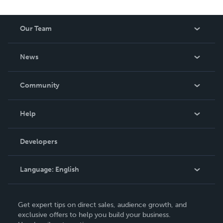
Our Team
About Us
News
Careers
In The News
Community
Events
Blog
Help
Videos
Order Lookup
Developers
Podcast
Knowledge Base
Language:
English
Contact Support
English
Get expert tips on direct sales, audience growth, and
Deutsch
exclusive offers to help you build your business.