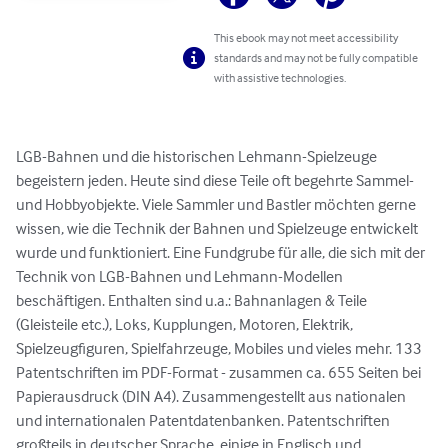
This ebook may not meet accessibility
standards and may not be fully compatible
with assistive technologies.
LGB-Bahnen und die historischen Lehmann-Spielzeuge 
begeistern jeden. Heute sind diese Teile oft begehrte Sammel- 
und Hobbyobjekte. Viele Sammler und Bastler möchten gerne 
wissen, wie die Technik der Bahnen und Spielzeuge entwickelt 
wurde und funktioniert. Eine Fundgrube für alle, die sich mit der 
Technik von LGB-Bahnen und Lehmann-Modellen 
beschäftigen. Enthalten sind u.a.: Bahnanlagen & Teile 
(Gleisteile etc.), Loks, Kupplungen, Motoren, Elektrik, 
Spielzeugfiguren, Spielfahrzeuge, Mobiles und vieles mehr. 133 
Patentschriften im PDF-Format - zusammen ca. 655 Seiten bei 
Papierausdruck (DIN A4). Zusammengestellt aus nationalen 
und internationalen Patentdatenbanken. Patentschriften 
großteils in deutscher Sprache, einige in Englisch und 