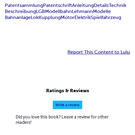
Patentsammlung
Patentschrift
Anleitung
Details
Technik
Beschreibung
LGB
Modellbahn
Lehmann
Modelle
Bahnanlage
Lok
Kupplung
Motor
Elektrik
Spielfahrzeug
Report This Content to Lulu
Ratings & Reviews
Write a review
Did you love this book? Leave a review for other
readers!