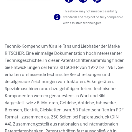
This ebook may not meet accessibility
standards and may not be fully compatible
with assistive technologies.
Technik-Kompendium für alle Fans und Liebhaber der Marke 
RITSCHER. Eine einmalige Dokumentation hochinteressanter 
Technikgeschichte. In dieser Patentschriftensammlung finden 
Sie Entwicklungen der Firma RITSCHER von 1922 bis 1961. Sie 
erhalten umfassende technische Beschreibungen und 
detailgenaue Zeichnungen von Traktoren, Ackergeräten, 
Spezialmaschinen und dazu gehörigen Teilen. Technische 
Komponenten werden genauestens in Wort und Bild 
dargestellt, wie z.B. Motoren, Getriebe, Antriebe, Fahrwerke, 
Bremsen, Elektrik, Gleisketten uvm. 53 Patentschriften im PDF-
Format - zusammen ca. 250 Seiten bei Papierausdruck (DIN 
A4). Zusammengestellt aus nationalen und internationalen 
Patentdatenbanken. Patentschriften fast ausschließlich in 