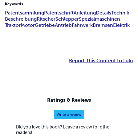
Keywords
Patentsammlung
Patentschrift
Anleitung
Details
Technik
Beschreibung
Ritscher
Schlepper
Spezialmaschinen
Traktor
Motor
Getriebe
Antrieb
Fahrwerk
Bremsen
Elektrik
Report This Content to Lulu
Ratings & Reviews
Write a review
Did you love this book? Leave a review for other
readers!