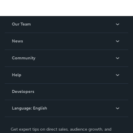
Our Team
About Us
News
Careers
In The News
Community
Events
Blog
Help
Videos
Order Lookup
Developers
Podcast
Knowledge Base
Language:
English
Contact Support
English
Get expert tips on direct sales, audience growth, and
Deutsch