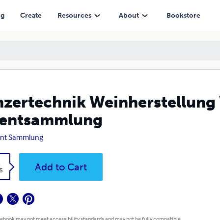
ng
Create
Resources
About
Bookstore
zertechnik Weinherstellung
tentsammlung
ent Sammlung
k
Add to Cart
5
 ebook may not meet accessibility standards and may not be fully compatible