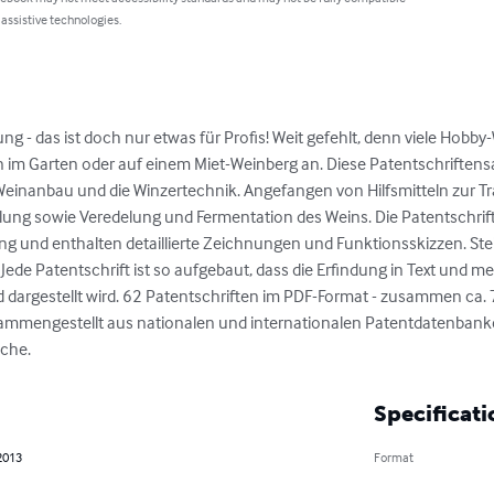
 assistive technologies.
g - das ist doch nur etwas für Profis! Weit gefehlt, denn viele Hobby
in im Garten oder auf einem Miet-Weinberg an. Diese Patentschriften
inanbau und die Winzertechnik. Angefangen von Hilfsmitteln zur Tra
ung sowie Veredelung und Fermentation des Weins. Die Patentschrift
ng und enthalten detaillierte Zeichnungen und Funktionsskizzen. Steig
! Jede Patentschrift ist so aufgebaut, dass die Erfindung in Text und
dargestellt wird. 62 Patentschriften im PDF-Format - zusammen ca. 7
ammengestellt aus nationalen und internationalen Patentdatenbanke
ache.
Specificati
2013
Format