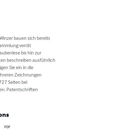
-Winzer bauen sich bereits 
sammlung verrät 
ubenlese bis hin zur 
en beschreiben ausführlich 
en Sie ein in die 
 mehreren Zeichnungen 
27 Seiten bei 
n. Patentschriften 
ons
PDF