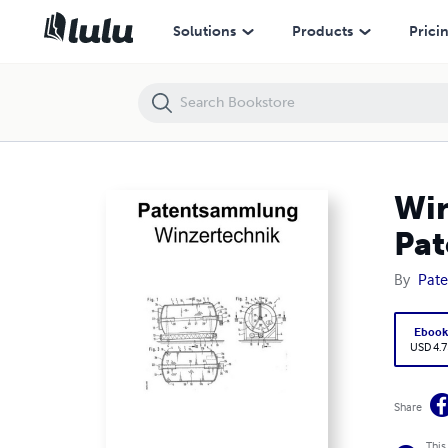
Winzertechnik Weinherstellung Weinanbau Patentsammlung
Solutions
Products
Prici
Win
Pa
By
Pat
Eboo
USD 4.7
Share
This