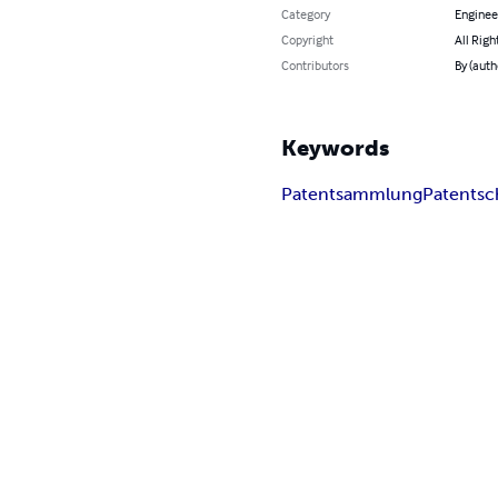
Category
Enginee
Copyright
All Righ
Contributors
By (aut
Keywords
Patentsammlung
Patentsch