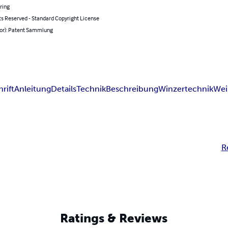
ring
ts Reserved - Standard Copyright License
hor): Patent Sammlung
rift
Anleitung
Details
Technik
Beschreibung
Winzertechnik
Wei
R
Ratings & Reviews