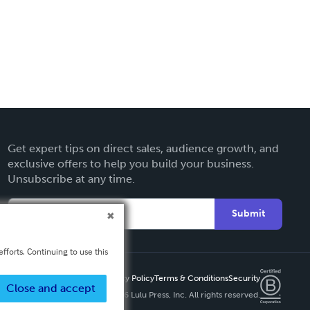
Get expert tips on direct sales, audience growth, and
exclusive offers to help you build your business.
Unsubscribe at any time.
Submit
fforts. Continuing to use this
Privacy Policy
Terms & Conditions
Security
Close and accept
Copyright ©
2026 Lulu Press, Inc. All rights reserved.