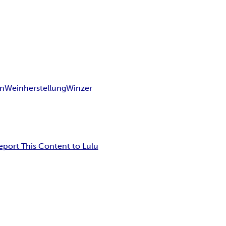
n
Weinherstellung
Winzer
eport This Content to Lulu