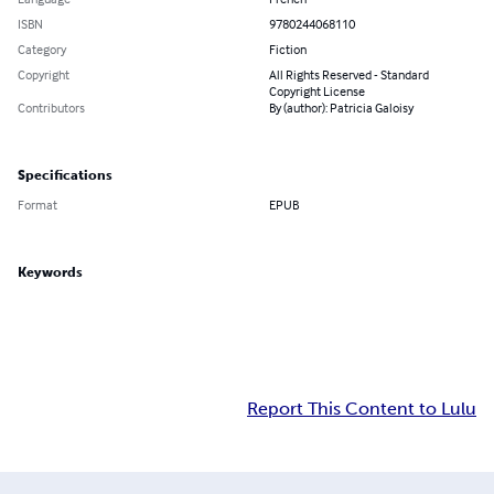
ISBN
9780244068110
Category
Fiction
Copyright
All Rights Reserved - Standard
Copyright License
Contributors
By (author): Patricia Galoisy
Specifications
Format
EPUB
Keywords
Report This Content to Lulu