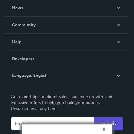
About Us
News
Careers
In The News
Community
Events
Blog
Help
Videos
Order Lookup
Developers
Podcast
Knowledge Base
Language:
English
Contact Support
English
Get expert tips on direct sales, audience growth, and
Deutsch
exclusive offers to help you build your business.
Unsubscribe at any time.
Français
Italiano
Submit
Español