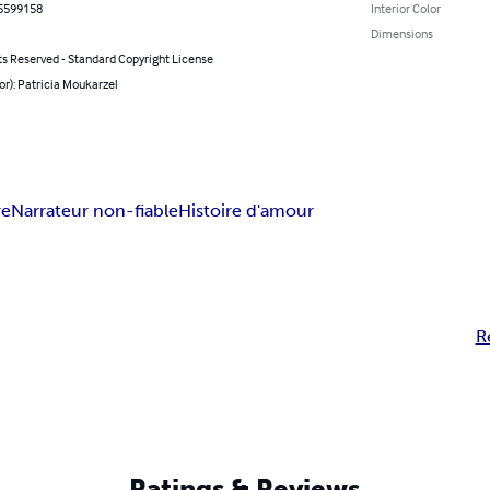
5599158
Interior Color
Dimensions
ts Reserved - Standard Copyright License
or): Patricia Moukarzel
re
Narrateur non-fiable
Histoire d'amour
R
Ratings & Reviews