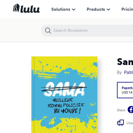
Sama - Meilleur Roman Policier du monde !
Solutions
Products
Prici
Sam
By
Patr
Paperb
USD 14
Share
Usua