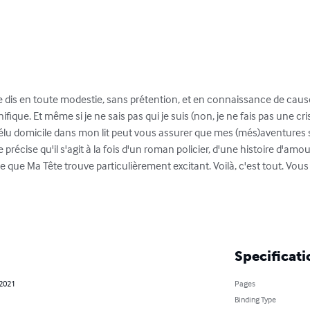
le dis en toute modestie, sans prétention, et en connaissance de cause.
fique. Et même si je ne sais pas qui je suis (non, je ne fais pas une crise
 élu domicile dans mon lit peut vous assurer que mes (més)aventures s
e précise qu'il s'agit à la fois d'un roman policier, d'une histoire d'am
 que Ma Tête trouve particulièrement excitant. Voilà, c'est tout. Vous p
Specificati
 2021
Pages
Binding Type