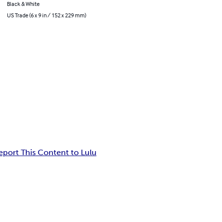
Black & White
US Trade (6 x 9 in / 152 x 229 mm)
eport This Content to Lulu