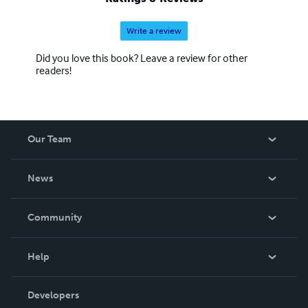
Write a review
Did you love this book? Leave a review for other
readers!
Our Team
About Us
News
Careers
In The News
Community
Events
Blog
Help
Videos
Order Lookup
Developers
Podcast