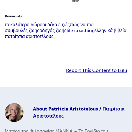
mm)
Keywords
το καλύτερο δώρο
οι δέκα ευχές
πώς να πω
συμβουλές ζωής
οδηγός ζωής
life coaching
ελληνικά βιβλία
πατρίτσια αριστοτέλους
Report This Content to Lulu
About
Patritcia Aristotelous / Πατρίτσια
Αριστοτέλους
Μητέρα της Φιλοσοφίας ΜΑΝΝΑ – Το Γονίδιο του