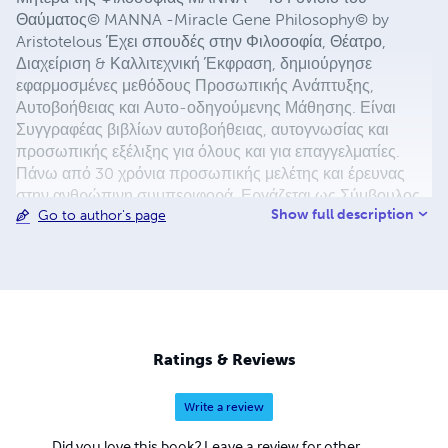
Θαύματος© MANNA -Miracle Gene Philosophy© by
Aristotelous Έχει σπουδές στην Φιλοσοφία, Θέατρο,
Διαχείριση & Καλλιτεχνική Έκφραση, δημιούργησε
εφαρμοσμένες μεθόδους Προσωπικής Ανάπτυξης,
Αυτοβοήθειας και Αυτο-οδηγούμενης Μάθησης. Είναι
Συγγραφέας βιβλίων αυτοβοήθειας, αυτογνωσίας και
προσωπικής εξέλιξης για όλους και για επαγγελματίες.
Πάνω από 30 χρόνια προσωπικής μελέτης και έρευνας
στην ανθρώπινη συμπεριφορά. Εργάζεται ως Σύμβουλος
Show full description
Go to author's page
Φιλοσοφίας από 25000 ώρες με εκπαιδευόμενους,
coachees και συνεργάτες σε Ελλάδα και εξωτερικό. Τα
τελευταία δέκα χρόνια ειδικεύεται στη Φιλοσοφική
Ψυχανάλυση και στη Συγγραφή ως Αυτοθεραπεία. Έχει
δημιουργήσει και εφαρμόζει αποκλειστικά© τα
προγράμματα: “Γίνε Αυτός που Είσαι” “Η Αληθινή
Ομορφιά” “Τι Θα Πει ο Κόσμος;!” (κυκλοφορεί και σε μορφή
Ratings & Reviews
βιβλίου αυτοβοήθειας) “Ημερολόγιο Σκέψης &
Υλοποίησης” (κυκλοφορεί και σε μορφή βιβλίου
Write a review
αυτοβοήθειας) “Νέα Αρχή, Νέα Ζωή” “Η Ψυχή του
Καλλιτέχνη” “Psyhostasis” “Δημιουργική Υποστήριξη” “Γίνε
Did you love this book? Leave a review for other