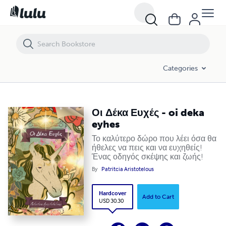
Οι Δέκα Ευχές - oi deka eyhes
Categories
Οι Δέκα Ευχές - oi deka
eyhes
Το καλύτερο δώρο που λέει όσα θα
ήθελες να πεις και να ευχηθείς!
Ένας οδηγός σκέψης και ζωής!
By
Patritcia Aristotelous
Hardcover
Add to Cart
USD 30.30