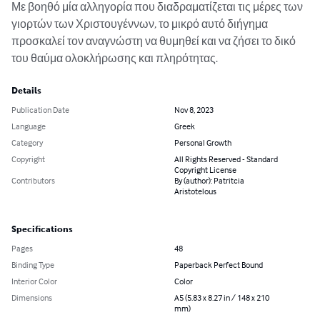
Με βοηθό μία αλληγορία που διαδραματίζεται τις μέρες των 
γιορτών των Χριστουγέννων, το μικρό αυτό διήγημα 
προσκαλεί τον αναγνώστη να θυμηθεί και να ζήσει το δικό 
του θαύμα ολοκλήρωσης και πληρότητας.
Details
Publication Date
Nov 8, 2023
Language
Greek
Category
Personal Growth
Copyright
All Rights Reserved - Standard
Copyright License
Contributors
By (author): Patritcia
Aristotelous
Specifications
Pages
48
Binding Type
Paperback Perfect Bound
Interior Color
Color
Dimensions
A5 (5.83 x 8.27 in / 148 x 210
mm)