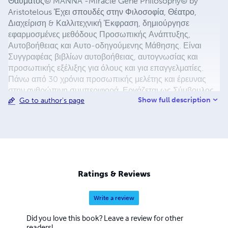
Θαύματος© MANNA -Miracle Gene Philosophy© by
Aristotelous Έχει σπουδές στην Φιλοσοφία, Θέατρο,
Διαχείριση & Καλλιτεχνική Έκφραση, δημιούργησε
εφαρμοσμένες μεθόδους Προσωπικής Ανάπτυξης,
Αυτοβοήθειας και Αυτο-οδηγούμενης Μάθησης. Είναι
Συγγραφέας βιβλίων αυτοβοήθειας, αυτογνωσίας και
προσωπικής εξέλιξης για όλους και για επαγγελματίες.
Πάνω από 30 χρόνια προσωπικής μελέτης και έρευνας
στην ανθρώπινη συμπεριφορά. Εργάζεται ως Σύμβουλος
Show full description
Go to author's page
Φιλοσοφίας από 25000 ώρες με εκπαιδευόμενους,
coachees και συνεργάτες σε Ελλάδα και εξωτερικό. Τα
τελευταία δέκα χρόνια ειδικεύεται στη Φιλοσοφική
Ψυχανάλυση και στη Συγγραφή ως Αυτοθεραπεία. Έχει
δημιουργήσει και εφαρμόζει αποκλειστικά© τα
προγράμματα: “Γίνε Αυτός που Είσαι” “Η Αληθινή
Ομορφιά” “Τι Θα Πει ο Κόσμος;!” (κυκλοφορεί και σε μορφή
Ratings & Reviews
βιβλίου αυτοβοήθειας) “Ημερολόγιο Σκέψης &
Υλοποίησης” (κυκλοφορεί και σε μορφή βιβλίου
Write a review
αυτοβοήθειας) “Νέα Αρχή, Νέα Ζωή” “Η Ψυχή του
Καλλιτέχνη” “Psyhostasis” “Δημιουργική Υποστήριξη” “Γίνε
Did you love this book? Leave a review for other
ο Προπονητής του Εαυτού σου” (με τον ίδιο τίτλο,
readers!