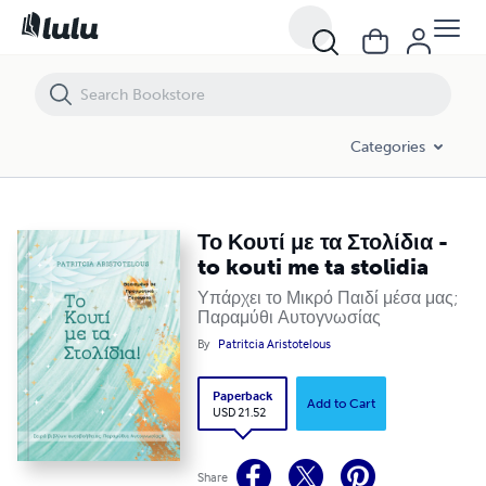
Το Κουτί με τα Στολίδια - to kouti me ta stolidia
Categories
Το Κουτί με τα Στολίδια -
to kouti me ta stolidia
Υπάρχει το Μικρό Παιδί μέσα μας;
Παραμύθι Αυτογνωσίας
By
Patritcia Aristotelous
Paperback
Add to Cart
USD 21.52
Share