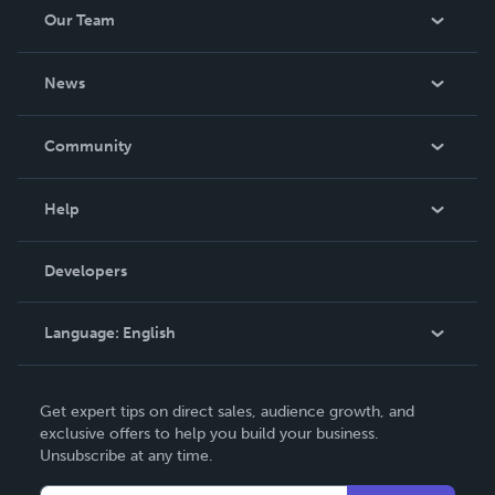
Our Team
About Us
News
Careers
In The News
Community
Events
Blog
Help
Videos
Order Lookup
Developers
Podcast
Knowledge Base
Language:
English
Contact Support
English
Get expert tips on direct sales, audience growth, and
Deutsch
exclusive offers to help you build your business.
Unsubscribe at any time.
Français