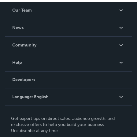
Our Team
About Us
News
Careers
In The News
Community
Events
Blog
Help
Videos
Order Lookup
Developers
Podcast
Knowledge Base
Language:
English
Contact Support
English
Get expert tips on direct sales, audience growth, and
Deutsch
exclusive offers to help you build your business.
Unsubscribe at any time.
Français