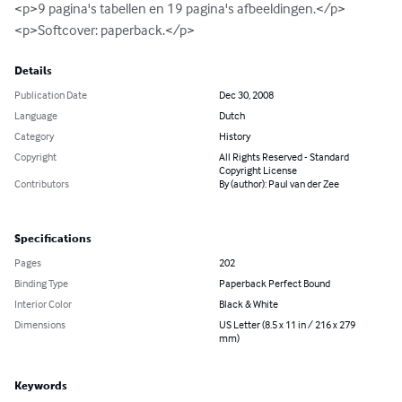
<p>9 pagina's tabellen en 19 pagina's afbeeldingen.</p>

<p>Softcover: paperback.</p>
Details
Publication Date
Dec 30, 2008
Language
Dutch
Category
History
Copyright
All Rights Reserved - Standard
Copyright License
Contributors
By (author): Paul van der Zee
Specifications
Pages
202
Binding Type
Paperback Perfect Bound
Interior Color
Black & White
Dimensions
US Letter (8.5 x 11 in / 216 x 279
mm)
Keywords