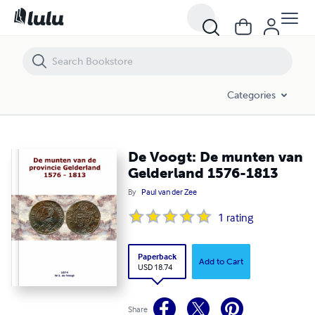
De Voogt: De munten van Gelderland 1576-1813
Categories
De Voogt: De munten van
Gelderland 1576-1813
By
Paul van der Zee
1
rating
Paperback
Add to Cart
USD 18.74
Share