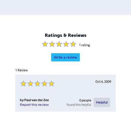
Ratings & Reviews
1
rating
Write a review
1
Review
Oct 6, 2009
by
Paul van der Zee
0
people
Helpful
found this helpful
Report this review