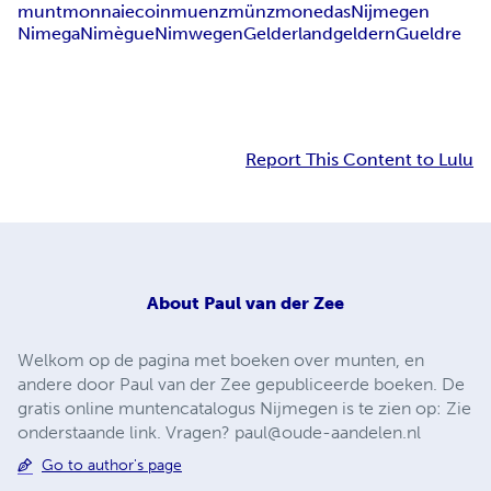
munt
monnaie
coin
muenz
münz
monedas
Nijmegen
Nimega
Nimègue
Nimwegen
Gelderland
geldern
Gueldre
Report This Content to Lulu
About
Paul van der Zee
Welkom op de pagina met boeken over munten, en
andere door Paul van der Zee gepubliceerde boeken. De
gratis online muntencatalogus Nijmegen is te zien op: Zie
onderstaande link. Vragen?
paul@oude-aandelen.nl
Go to author's page