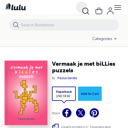
Vermaak je met biLLies puzzels
Categories
Vermaak je met biLLies
puzzels
By
Paulus Gerdes
Paperback
Add to Cart
USD 18.50
Share
Usually printed in 3 - 5 business days