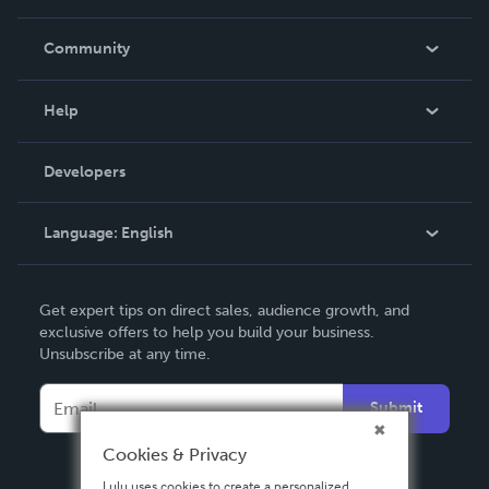
Careers
In The News
Community
Events
Blog
Help
Videos
Order Lookup
Developers
Podcast
Knowledge Base
Language:
English
Contact Support
English
Get expert tips on direct sales, audience growth, and
Deutsch
exclusive offers to help you build your business.
Unsubscribe at any time.
Français
Italiano
Submit
Español
Cookies & Privacy
Lulu uses cookies to create a personalized