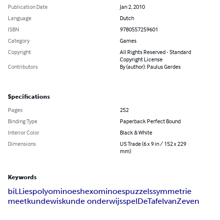
Publication Date
Jan 2, 2010
Language
Dutch
ISBN
9780557259601
Category
Games
Copyright
All Rights Reserved - Standard
Copyright License
Contributors
By (author): Paulus Gerdes
Specifications
Pages
252
Binding Type
Paperback Perfect Bound
Interior Color
Black & White
Dimensions
US Trade (6 x 9 in / 152 x 229
mm)
Keywords
biLLies
polyominoes
hexominoes
puzzels
symmetrie
meetkunde
wiskunde onderwijs
spel
DeTafelvanZeven