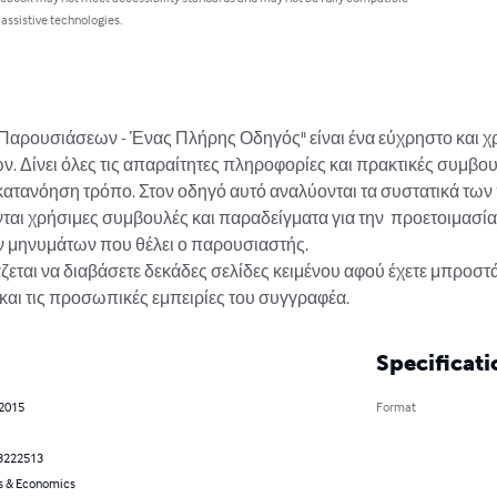
 assistive technologies.
αρουσιάσεων - Ένας Πλήρης Οδηγός" είναι ένα εύχρηστο και χρή
 Δίνει όλες τις απαραίτητες πληροφορίες και πρακτικές συμβουλέ
κατανόηση τρόπο. Στον οδηγό αυτό αναλύονται τα συστατικά των
νται χρήσιμες συμβουλές και παραδείγματα για την  προετοιμασί
 μηνυμάτων που θέλει ο παρουσιαστής. 

ζεται να διαβάσετε δεκάδες σελίδες κειμένου αφού έχετε μπροστά
 και τις προσωπικές εμπειρίες του συγγραφέα.
Specificati
 2015
Format
3222513
s & Economics