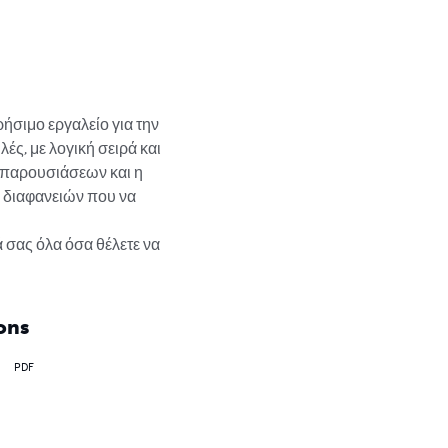
σιμο εργαλείο για την 
ς, με λογική σειρά και 
 παρουσιάσεων και η 
α διαφανειών που να 
 σας όλα όσα θέλετε να 
ons
PDF