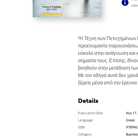
with
"Η Τέχνη των Πετυχημένων Π
προετοιμασία παρουσιάσεων.
εύκολο στην ανάγνωση και 
σημασία τους. Επίσης, δίνο
βοηθούν στην μετάδοση των
Με τον οδηγό αυτό δεν χρειά
ξέρετε μέσα από την έρευνα
Details
Publication Date
Nov 17,
Language
Greek
ISBN
978996
Category
Busines