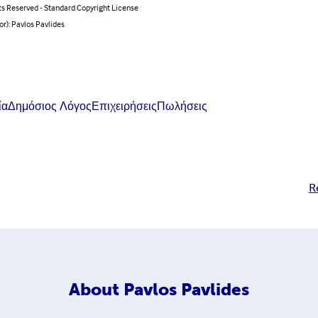
ts Reserved - Standard Copyright License
or): Pavlos Pavlides
ία
Δημόσιος Λόγος
Επιχειρήσεις
Πωλήσεις
R
About
Pavlos Pavlides