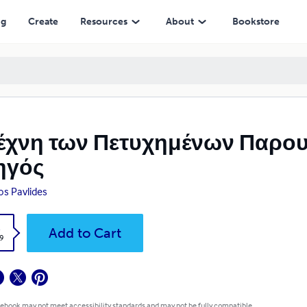
ός
ng
Create
Resources
About
Bookstore
έχνη των Πετυχημένων Παρο
ηγός
os Pavlides
k
Add to Cart
9
 ebook may not meet accessibility standards and may not be fully compatible