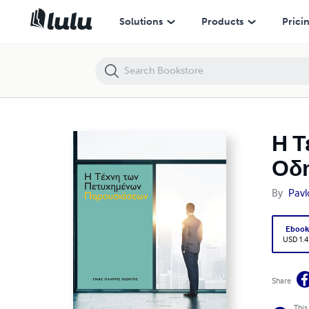
Η Τέχνη των Πετυχημένων Παρουσιάσεων - Ένας Πλήρης Οδηγ
Solutions
Products
Prici
Η Τ
Οδ
By
Pavl
Eboo
USD 1.4
Share
This