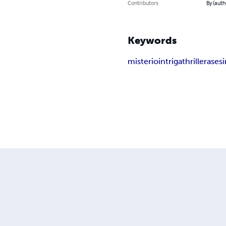
Contributors
By (auth
Keywords
misterio
intriga
thriller
ases