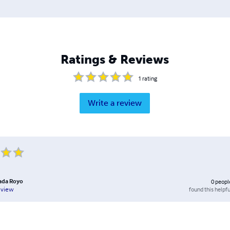
Ratings & Reviews
1
rating
Write a review
ada Royo
0
peopl
found this helpfu
eview