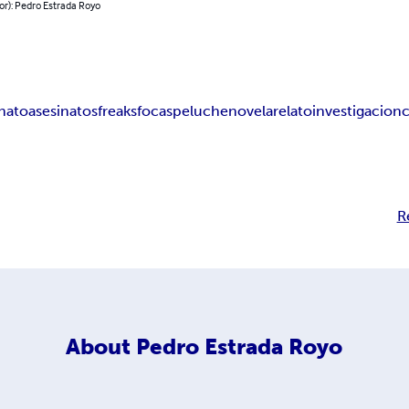
or): Pedro Estrada Royo
inato
asesinatos
freaks
focas
peluche
novela
relato
investigacion
R
About
Pedro Estrada Royo