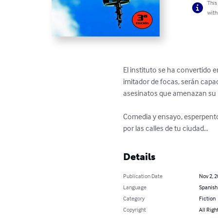
This
with
El instituto se ha convertido
imitador de focas, serán capac
asesinatos que amenazan su 
Comedia y ensayo, esperpento 
por las calles de tu ciudad…
Details
Publication Date
Nov 2, 
Language
Spanish
Category
Fiction
Copyright
All Righ