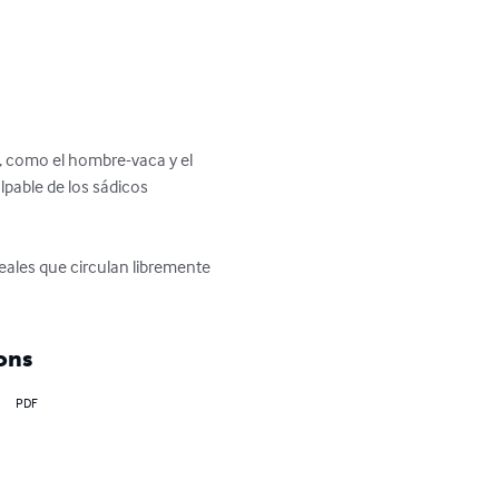
s, como el hombre-vaca y el 
lpable de los sádicos 
ales que circulan libremente 
ons
PDF