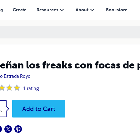
ng
Create
Resources
About
Bookstore
eñan los freaks con focas de
o Estrada Royo
1
rating
k
Add to Cart
5