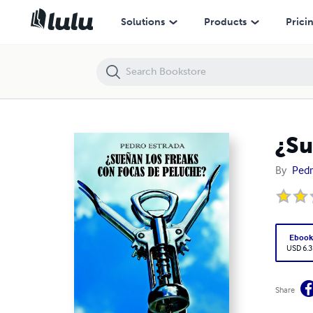
¿Sueñan los freaks con focas de peluche?
Solutions
Products
Prici
¿Su
By
Pedr
Eboo
USD 6.3
Share