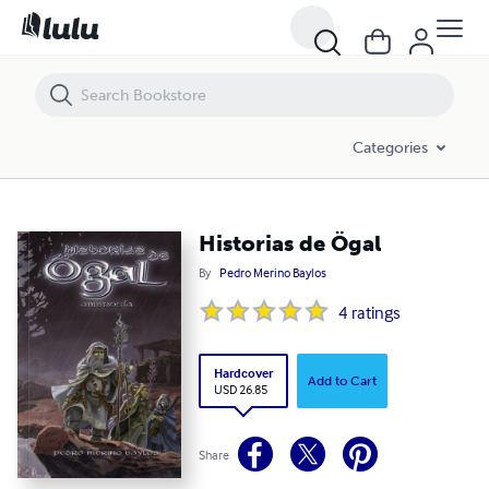
Historias de Ögal
Categories
Historias de Ögal
By
Pedro Merino Baylos
4
ratings
Hardcover
Add to Cart
USD 26.85
Share