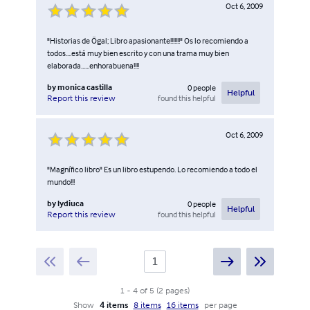
Oct 6, 2009
"Historias de Ögal; Libro apasionante!!!!!!!" Os lo recomiendo a
todos....está muy bien escrito y con una trama muy bien
elaborada......enhorabuena!!!!
by
monica castilla
0
people
Helpful
found this helpful
Report this review
Oct 6, 2009
"Magnífico libro" Es un libro estupendo. Lo recomiendo a todo el
mundo!!!
by
lydiuca
0
people
Helpful
found this helpful
Report this review
1
-
4
of
5
(
2
pages
)
Show
4 items
8 items
16 items
per page