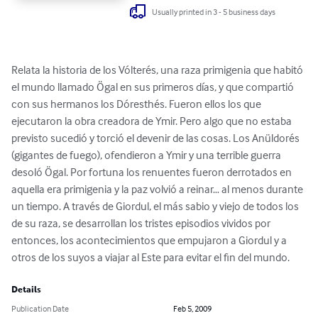
Usually printed in 3 - 5 business days
Relata la historia de los Vólterés, una raza primigenia que habitó 
el mundo llamado Ögal en sus primeros días, y que compartió 
con sus hermanos los Dóresthés. Fueron ellos los que 
ejecutaron la obra creadora de Ymir. Pero algo que no estaba 
previsto sucedió y torció el devenir de las cosas. Los Anüldorés 
(gigantes de fuego), ofendieron a Ymir y una terrible guerra 
desoló Ögal. Por fortuna los renuentes fueron derrotados en 
aquella era primigenia y la paz volvió a reinar… al menos durante 
un tiempo. A través de Giordul, el más sabio y viejo de todos los 
de su raza, se desarrollan los tristes episodios vividos por 
entonces, los acontecimientos que empujaron a Giordul y a 
otros de los suyos a viajar al Este para evitar el fin del mundo.
Details
Publication Date
Feb 5, 2009