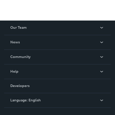
Our Team
About Us
News
Careers
In The News
Community
Events
Blog
Help
Videos
Order Lookup
Developers
Podcast
Knowledge Base
Language:
English
Contact Support
English