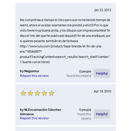
Jan 22, 2012
Me compré hace tiempo el libro pero aun no he tenido tiempo de
leerlo, ahora al acabar examenes me pondré a ello!:D Por lo que
visto tiene muy buena pinta, y los dibujos son impresionantes!! Te
dejo el link del que he publicado &quot;El fin de una era&quot; por
si quieres pasarte, también es de fantasia:
http://www.lulu.com/product/tapa-blanda/el-fin-de-una-
era/18566007?
productTrackingContext=search_results/search_shelf/center/
1 Suerte con el libro!;)
by
Neguema
0
people
Helpful
found this helpful
Report this review
Apr 18, 2010
by
M.Encarnación Sánchez
0
people
Almansa
found this
Helpful
Report this review
helpful