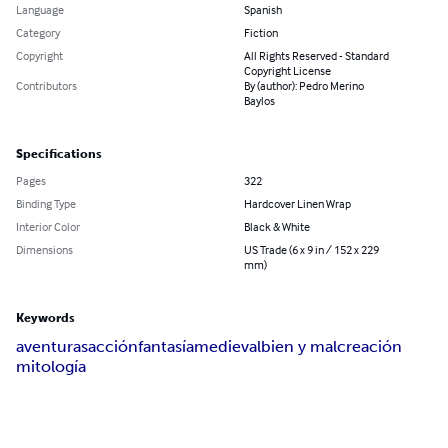
Language
Spanish
Category
Fiction
Copyright
All Rights Reserved - Standard
Copyright License
Contributors
By (author): Pedro Merino
Baylos
Specifications
Pages
322
Binding Type
Hardcover Linen Wrap
Interior Color
Black & White
Dimensions
US Trade (6 x 9 in / 152 x 229
mm)
Keywords
aventuras
acción
fantasía
medieval
bien y mal
creación
mitología