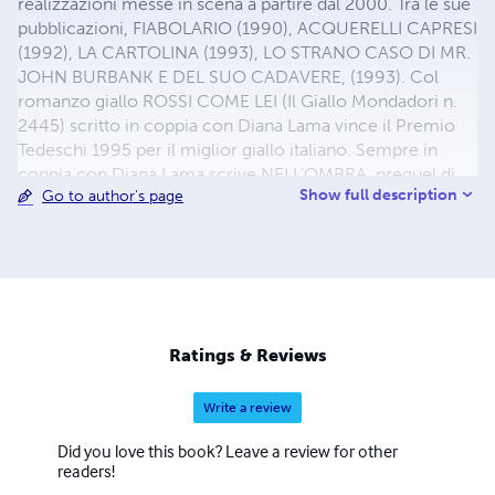
realizzazioni messe in scena a partire dal 2000. Tra le sue
pubblicazioni, FIABOLARIO (1990), ACQUERELLI CAPRESI
(1992), LA CARTOLINA (1993), LO STRANO CASO DI MR.
JOHN BURBANK E DEL SUO CADAVERE, (1993). Col
romanzo giallo ROSSI COME LEI (Il Giallo Mondadori n.
2445) scritto in coppia con Diana Lama vince il Premio
Tedeschi 1995 per il miglior giallo italiano. Sempre in
coppia con Diana Lama scrive NELL’OMBRA, prequel di
Show full description
Go to author's page
ROSSI COME LEI, (1999) e BEATI I DEBOLI, (inedito). Nel
Luglio 2000 il suo racconto UNA VITA SPEZZATA riceve il
secondo premio al MystFest di Cattolica, e viene
pubblicato sul Giallo Mondadori n. 2685. In campo
teatrale scrive, in collaborazione con Peppe Celentano,
LADRIDISOGNI – STORIE DI CAMORRA E DI INFAMITÀ,
che raccoglie oltre 100.000 presenze.
Ratings & Reviews
Write a review
Did you love this book? Leave a review for other
readers!