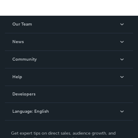
Our Team
About Us
News
Careers
In The News
Community
Events
Blog
Help
Videos
Order Lookup
Developers
Podcast
Knowledge Base
Language:
English
Contact Support
English
Get expert tips on direct sales, audience growth, and
Deutsch