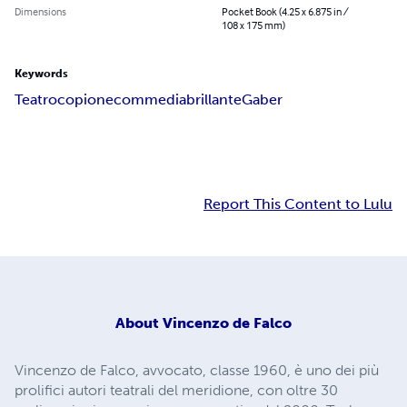
Dimensions
Pocket Book (4.25 x 6.875 in /
108 x 175 mm)
Keywords
Teatro
copione
commedia
brillante
Gaber
Report This Content to Lulu
About
Vincenzo de Falco
Vincenzo de Falco, avvocato, classe 1960, è uno dei più
prolifici autori teatrali del meridione, con oltre 30