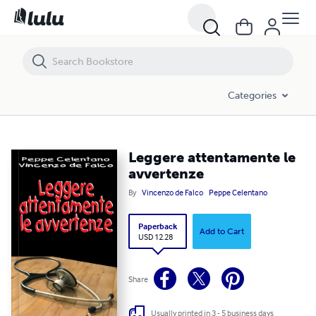
Leggere attentamente le avvertenze
Categories
Leggere attentamente le
avvertenze
By
Vincenzo de Falco
Peppe Celentano
Paperback
Add to Cart
USD 12.28
Share
Usually printed in 3 - 5 business days