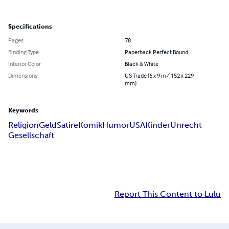
Specifications
Pages
78
Binding Type
Paperback Perfect Bound
Interior Color
Black & White
Dimensions
US Trade (6 x 9 in / 152 x 229
mm)
Keywords
Religion
Geld
Satire
Komik
Humor
USA
Kinder
Unrecht
Gesellschaft
Report This Content to Lulu