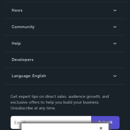
About Us
News
Careers
In The News
Community
Events
Blog
Help
Videos
Order Lookup
Developers
Podcast
Knowledge Base
Language:
English
Contact Support
English
Get expert tips on direct sales, audience growth, and
Deutsch
exclusive offers to help you build your business.
Unsubscribe at any time.
Français
Italiano
Submit
Español