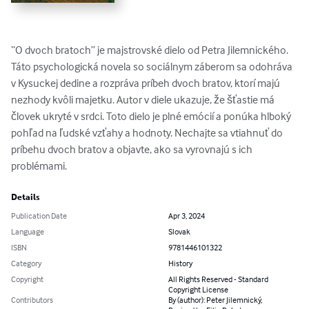
“O dvoch bratoch” je majstrovské dielo od Petra Jilemnického. 
Táto psychologická novela so sociálnym záberom sa odohráva 
v Kysuckej dedine a rozpráva príbeh dvoch bratov, ktorí majú 
nezhody kvôli majetku. Autor v diele ukazuje, že šťastie má 
človek ukryté v srdci. Toto dielo je plné emócií a ponúka hlboký 
pohľad na ľudské vzťahy a hodnoty. Nechajte sa vtiahnuť do 
príbehu dvoch bratov a objavte, ako sa vyrovnajú s ich 
problémami.
Details
Publication Date
Apr 3, 2024
Language
Slovak
ISBN
9781446101322
Category
History
Copyright
All Rights Reserved - Standard
Copyright License
Contributors
By (author): Peter Jilemnický,