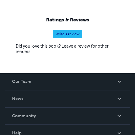
SlovenskeAudioknihy@gmail.com
Ratings & Reviews
Write a review
Did you love this book? Leave a review for other
readers!
Our Team
About Us
News
Careers
In The News
Community
Events
Blog
Help