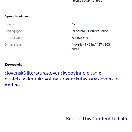
Revised by: Filip Robot
Specifications
Pages
145
Binding Type
Paperback Perfect Bound
Interior Color
Black & White
Dimensions
Novella (5 x 8 in / 127 x 203
mm)
Keywords
slovenská literatúra
slovensky
povinne citanie
citatelsky dennik
život na slovensku
historia
slovensko
dedina´
Report This Content to Lulu