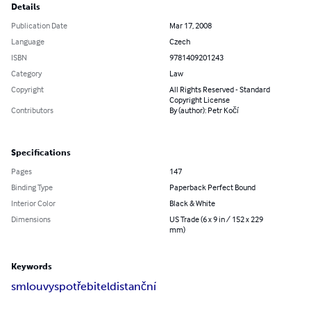
Details
Publication Date
Mar 17, 2008
Language
Czech
ISBN
9781409201243
Category
Law
Copyright
All Rights Reserved - Standard
Copyright License
Contributors
By (author): Petr Kočí
Specifications
Pages
147
Binding Type
Paperback Perfect Bound
Interior Color
Black & White
Dimensions
US Trade (6 x 9 in / 152 x 229
mm)
Keywords
smlouvy
spotřebitel
distanční