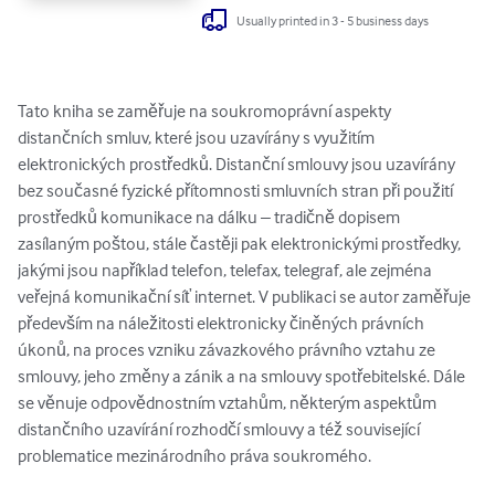
Usually printed in 3 - 5 business days
Tato kniha se zaměřuje na soukromoprávní aspekty 
distančních smluv, které jsou uzavírány s využitím 
elektronických prostředků. Distanční smlouvy jsou uzavírány 
bez současné fyzické přítomnosti smluvních stran při použití 
prostředků komunikace na dálku – tradičně dopisem 
zasílaným poštou, stále častěji pak elektronickými prostředky, 
jakými jsou například telefon, telefax, telegraf, ale zejména 
veřejná komunikační síť internet. V publikaci se autor zaměřuje 
především na náležitosti elektronicky činěných právních 
úkonů, na proces vzniku závazkového právního vztahu ze 
smlouvy, jeho změny a zánik a na smlouvy spotřebitelské. Dále 
se věnuje odpovědnostním vztahům, některým aspektům 
distančního uzavírání rozhodčí smlouvy a též související 
problematice mezinárodního práva soukromého.