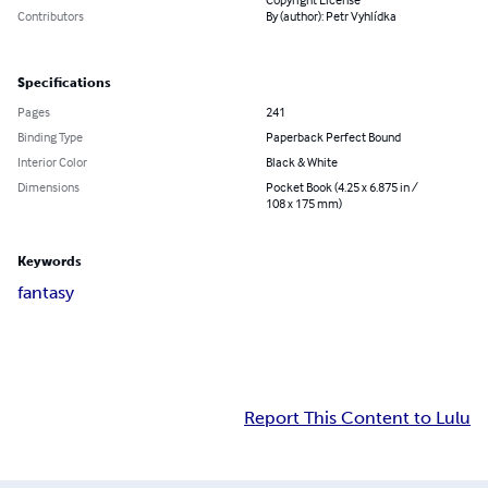
Contributors
By (author): Petr Vyhlídka
Specifications
Pages
241
Binding Type
Paperback Perfect Bound
Interior Color
Black & White
Dimensions
Pocket Book (4.25 x 6.875 in /
108 x 175 mm)
Keywords
fantasy
Report This Content to Lulu