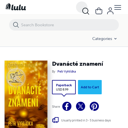
Categories
Dvanácté znamení
By
Petr Vyhlídka
Paperback
Add to Cart
USD 8.99
Share
Usually printed in 3 - 5 business days