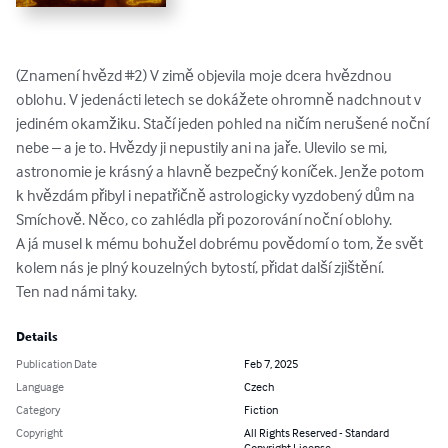
(Znamení hvězd #2) V zimě objevila moje dcera hvězdnou 
oblohu. V jedenácti letech se dokážete ohromně nadchnout v 
jediném okamžiku. Stačí jeden pohled na ničím nerušené noční 
nebe – a je to. Hvězdy ji nepustily ani na jaře. Ulevilo se mi, 
astronomie je krásný a hlavně bezpečný koníček. Jenže potom 
k hvězdám přibyl i nepatřičně astrologicky vyzdobený dům na 
Smíchově. Něco, co zahlédla při pozorování noční oblohy.

A já musel k mému bohužel dobrému povědomí o tom, že svět 
kolem nás je plný kouzelných bytostí, přidat další zjištění.

Ten nad námi taky.
Details
Publication Date
Feb 7, 2025
Language
Czech
Category
Fiction
Copyright
All Rights Reserved - Standard
Copyright License