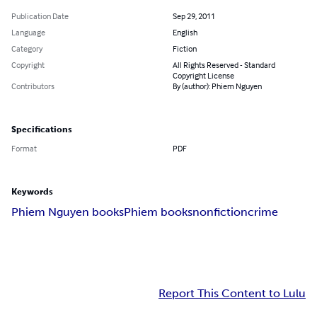
Publication Date
Sep 29, 2011
Language
English
Category
Fiction
Copyright
All Rights Reserved - Standard
Copyright License
Contributors
By (author): Phiem Nguyen
Specifications
Format
PDF
Keywords
Phiem Nguyen books
Phiem books
nonfiction
crime
Report This Content to Lulu