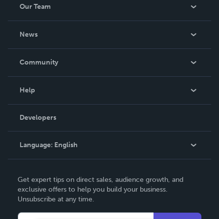
Our Team
About Us
News
Careers
In The News
Community
Events
Blog
Help
Videos
Order Lookup
Developers
Podcast
Knowledge Base
Language:
English
Contact Support
English
Get expert tips on direct sales, audience growth, and
Deutsch
exclusive offers to help you build your business.
Unsubscribe at any time.
Français
Italiano