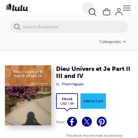
Dieu Univers et Je Part II III and IV
Categories
Dieu Univers et Je Part II
III and IV
By
Phiem Nguyen
Ebook
Add to Cart
USD 1.49
Share
This ebook may not meet accessibility