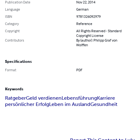
Publication Date
Nov 22, 2014
Language
German
ISBN
9781326092979
Category
Reference
Copyright
All Rights Reserved - Standard
Copyright License
Contributors
By (author): Philipp Graf von
Wolffen
Specifications
Format
PDF
Keywords
Ratgeber
Geld verdienen
Lebensführung
Karriere
persönlicher Erfolg
Leben im Ausland
Gesundheit