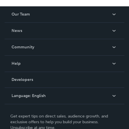
Our Team
About Us
News
Careers
In The News
Community
Events
Blog
Help
Videos
Order Lookup
Developers
Podcast
Knowledge Base
Language:
English
Contact Support
English
Get expert tips on direct sales, audience growth, and
Deutsch
exclusive offers to help you build your business.
Unsubscribe at any time.
Français