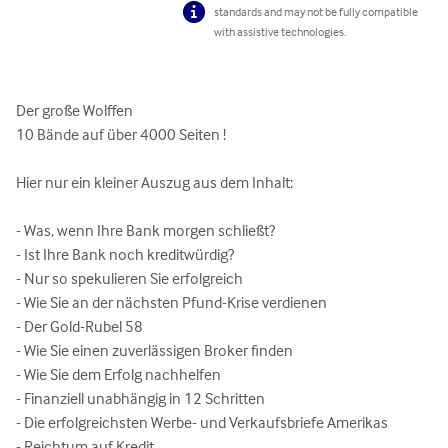
standards and may not be fully compatible
with assistive technologies.
Der große Wolffen 

10 Bände auf über 4000 Seiten !

Hier nur ein kleiner Auszug aus dem Inhalt:

- Was, wenn Ihre Bank morgen schließt?

- Ist Ihre Bank noch kreditwürdig?

- Nur so spekulieren Sie erfolgreich

- Wie Sie an der nächsten Pfund-Krise verdienen

- Der Gold-Rubel 58

- Wie Sie einen zuverlässigen Broker finden

- Wie Sie dem Erfolg nachhelfen

- Finanziell unabhängig in 12 Schritten

- Die erfolgreichsten Werbe- und Verkaufsbriefe Amerikas

- Reichtum auf Kredit
