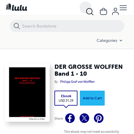
DER GROSSE WOLFFEN Band 1 - 10
Categories
DER GROSSE WOLFFEN
Band 1 - 10
By
Philipp Graf von Wolffen
Ebook
Add to Cart
USD 31.29
Share
This ebook may not meet accessibility