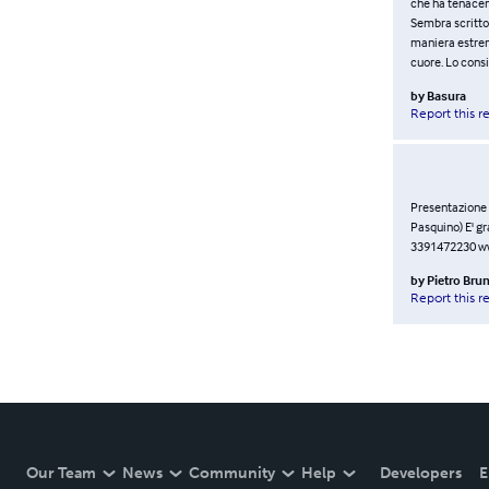
che ha tenaceme
Sembra scritto 
maniera estrem
cuore. Lo consi
by
Basura
Report this r
Presentazione 
Pasquino) E' g
3391472230 ww
by
Pietro Brun
Report this r
Our Team
News
Community
Help
Developers
E