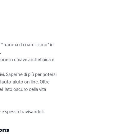
N "Trauma da narcisismo" in 


one in chiave archetipica e 
ivi. Saperne di più per potersi 
uto-aiuto on line. Oltre 
 'lato oscuro della vita 
 e spesso travisandoli.
ons