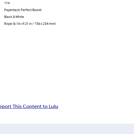
114
Paperback Perfect Bound
Black & White
Royal (6.14 x 9.21 in / 156 x 234 mm)
eport This Content to Lulu