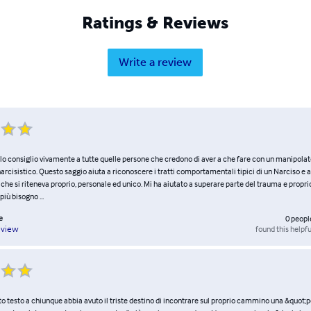
Ratings & Reviews
Write a review
 lo consiglio vivamente a tutte quelle persone che credono di aver a che fare con un manipola
rcisistico. Questo saggio aiuta a riconoscere i tratti comportamentali tipici di un Narciso e a
che si riteneva proprio, personale ed unico. Mi ha aiutato a superare parte del trauma e prop
più bisogno ...
e
0
peopl
found this helpfu
eview
to testo a chiunque abbia avuto il triste destino di incontrare sul proprio cammino una &quot