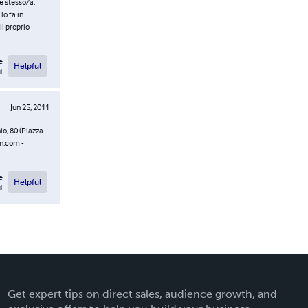
e stesso/a.
lo fa in
l proprio
e
Helpful
l
Jun 25, 2011
io, 80 (Piazza
on.com -
e
Helpful
l
Get expert tips on direct sales, audience growth, and