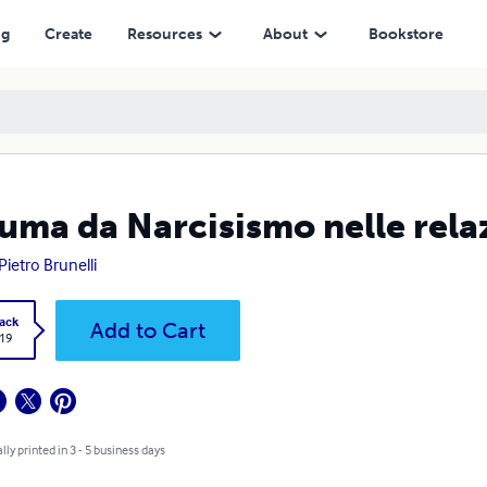
ng
Create
Resources
About
Bookstore
uma da Narcisismo nelle relaz
Pietro Brunelli
ack
Add to Cart
.19
lly printed in 3 - 5 business days