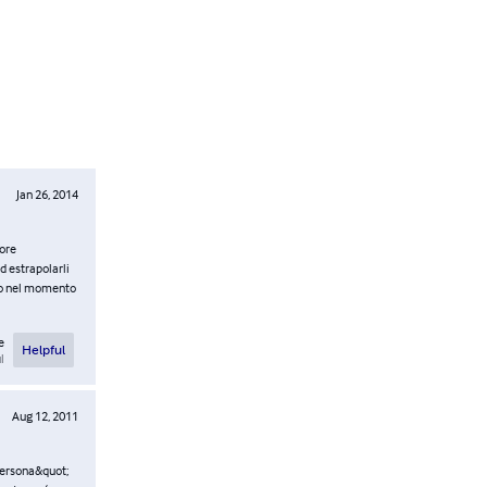
Jan 26, 2014
tore
d estrapolarli
rio nel momento
e
Helpful
l
Aug 12, 2011
;persona&quot;