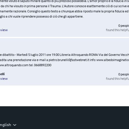
nte voluto e saputo minare quanto di più prezioso possedeva. L'amor proprio e la fiducia in s
da chi ha vissuto in prima persona il Trauma. L'Autore conosce esattemente ciò di cui scrive e 
amente razionale. Consiglio questo testo a chiunque abbia riposto male la propria fiducia ed i
glio a chi vuole riprendere possesso di ciò che gli appartiene.
0
peopl
found this helpfu
eview
e dibattito - Martedì 5 luglio 2011 ore 19.00 Libreria Altroquando ROMA Via del Governo Vecch
radita una prenotazione via e-mail a pietro.brunelli@fastwebnet.it info: www.albedoimaginati
w.altroquando.com tel. 0668892200
elli
0
peopl
found this helpfu
eview
nglish