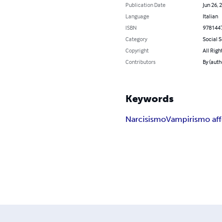
Publication Date
Jun 26, 
Language
Italian
ISBN
978144
Category
Social 
Copyright
All Righ
Contributors
By (auth
Keywords
Narcisismo
Vampirismo aff