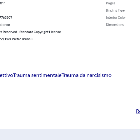
2011
Pages
Binding Type
7763307
Interior Color
Science
Dimensions
ts Reserved - Standard Copyright License
or): Pier Pietro Brunelli
ettivo
Trauma sentimentale
Trauma da narcisismo
R