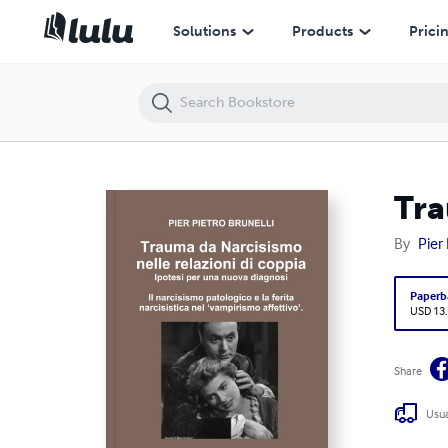
Trauma da Narcisismo nelle relazioni di coppia.
Solutions
Products
Prici
Tra
By
Pier 
Paperb
USD 13
Share
Usua