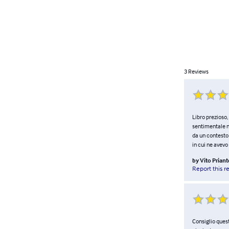
3
Reviews
Libro prezioso,
sentimentale na
da un contesto 
in cui ne avevo 
by
Vito Priant
Report this r
Consiglio ques