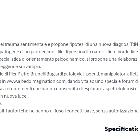
 e del trauma sentimentale e propone l'ipotesi di una nuova diagnosi Td
togene di un partner con stile di personalità narcisistico -borderline.
pecialistica di orientamento psicodinamico, si propone una rielaborazi
leggende sui vampiri.

 di Pier Pietro Brunelli Bugiardi patologici, ipocriti, manipolatori affett
0 in www.albedoimagination.com, dando vita ad uno speciale forum di a
iaia di commenti che hanno consentito di esplorare aspetti dolorosi del
n nuova luce...

.

 altri autori che ne hanno diffuso i concetti base, senza autorizzazione
Specificati