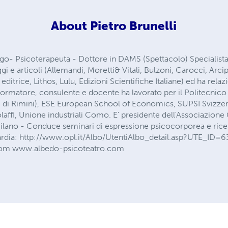
About
Pietro Brunelli
logo- Psicoterapeuta - Dottore in DAMS (Spettacolo) Specialis
aggi e articoli (Allemandi, Moretti& Vitali, Bulzoni, Carocci, Arcip
editrice, Lithos, Lulu, Edizioni Scientifiche Italiane) ed ha rel
e formatore, consulente e docente ha lavorato per il Politecnic
e di Rimini), ESE European School of Economics, SUPSI Svizzera
Bolaffi, Unione industriali Como. E' presidente dell'Associazione
Milano - Conduce seminari di espressione psicocorporea e rice
ardia: http://www.opl.it/Albo/UtentiAlbo_detail.asp?UTE_ID=6
om www.albedo-psicoteatro.com