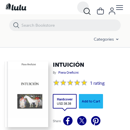
INTUICIÓN
Categories
INTUICIÓN
By
Piera Oreficini
1
rating
Hardcover
Add to Cart
USD 38.38
Share