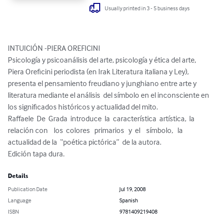
Usually printed in 3 - 5 business days
INTUICIÓN -PIERA OREFICINI

Psicología y psicoanálisis del arte, psicología y ética del arte, 
Piera Oreficini periodista (en Irak Literatura italiana y Ley), 
presenta el pensamiento freudiano y junghiano entre arte y 
literatura mediante el análisis  del símbolo en el inconsciente en 
los significados históricos y actualidad del mito. 

Raffaele  De  Grada  introduce  la  característica  artística,  la 
relación con    los  colores   primarios   y  el    símbolo,   la 
actualidad de la  “poética pictórica”  de la autora.

Edición tapa dura.
Details
Publication Date
Jul 19, 2008
Language
Spanish
ISBN
9781409219408