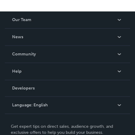
Our Team
About Us
News
Careers
In The News
Community
Events
Blog
Help
Videos
Order Lookup
Developers
Podcast
Knowledge Base
Language:
English
Contact Support
English
Get expert tips on direct sales, audience growth, and
Deutsch
exclusive offers to help you build your business.