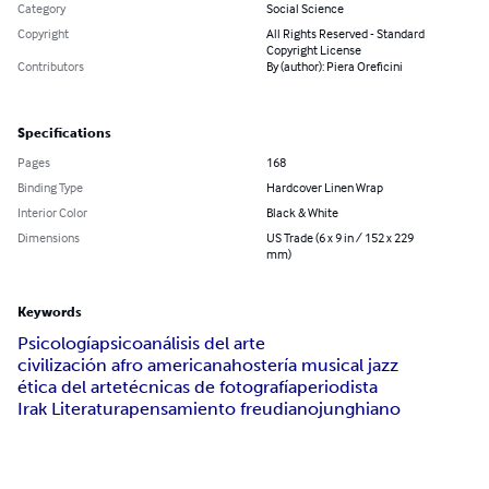
Category
Social Science
Copyright
All Rights Reserved - Standard
Copyright License
Contributors
By (author): Piera Oreficini
Specifications
Pages
168
Binding Type
Hardcover Linen Wrap
Interior Color
Black & White
Dimensions
US Trade (6 x 9 in / 152 x 229
mm)
Keywords
Psicología
psicoanálisis del arte
civilización afro americana
hostería musical jazz
ética del arte
técnicas de fotografía
periodista
Irak Literatura
pensamiento freudiano
junghiano