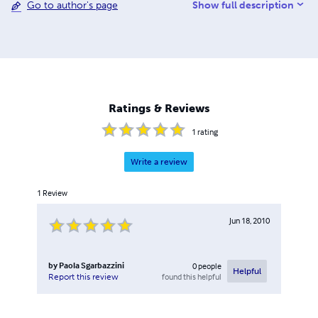
Show full description
Go to author's page
Certified Technician Hardware&Software. Desde 1995
Secretario Junta Directiva Amigos de la Naturaleza
http://amigosdelanaturalezalapalma.blogspot.com Paola
Sgarbazzini Certified and Legal Translation Services.
Webmaster y Cisco Certified Technician
Hardware&Software.
Ratings & Reviews
1
rating
Write a review
1
Review
Jun 18, 2010
by
Paola Sgarbazzini
0
people
Helpful
found this helpful
Report this review