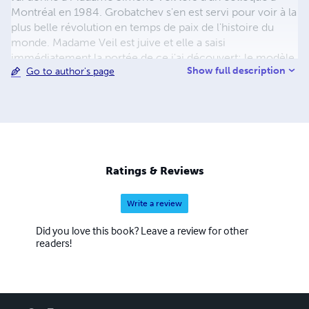
Montréal en 1984. Grobatchev s'en est servi pour voir à la
plus belle révolution en temps de paix de l'histoire du
monde. Madame Veil est juive et elle a saisi
immédiatement la portée de ce j'ai découvert; le modèle
Show full description
Go to author's page
mathématique est cette pierre tombée sur l'orteil de la
statue de Nabucanedsar rapportée par le prophète Daniel.
Je suis le messie juif, un homme très différent de Jésus-
Christ et plutôt semblable à David.
Ratings & Reviews
Write a review
Did you love this book? Leave a review for other
readers!