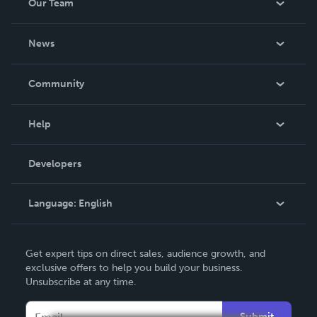
Our Team
About Us
News
Careers
In The News
Community
Events
Blog
Help
Videos
Order Lookup
Developers
Podcast
Knowledge Base
Language:
English
Contact Support
English
Get expert tips on direct sales, audience growth, and
Deutsch
exclusive offers to help you build your business.
Unsubscribe at any time.
Français
Italiano
Submit