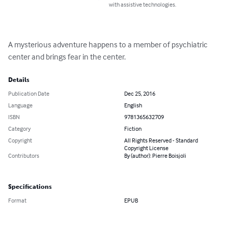
with assistive technologies.
A mysterious adventure happens to a member of psychiatric 
center and brings fear in the center.
Details
Publication Date
Dec 25, 2016
Language
English
ISBN
9781365632709
Category
Fiction
Copyright
All Rights Reserved - Standard
Copyright License
Contributors
By (author): Pierre Boisjoli
Specifications
Format
EPUB