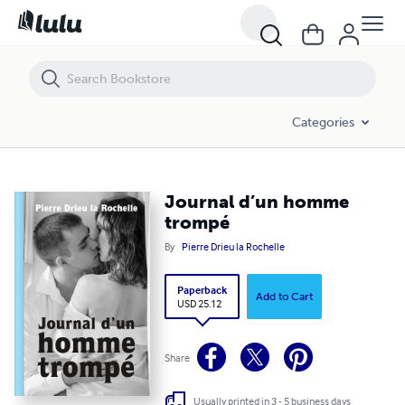
Journal d’un homme trompé
Categories
Journal d’un homme
trompé
By
Pierre Drieu la Rochelle
Paperback
Add to Cart
USD 25.12
Share
Usually printed in 3 - 5 business days