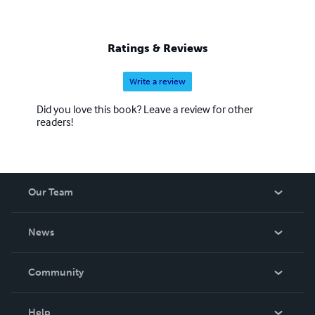
Ratings & Reviews
Write a review
Did you love this book? Leave a review for other
readers!
Our Team
About Us
News
Careers
In The News
Community
Events
Blog
Help