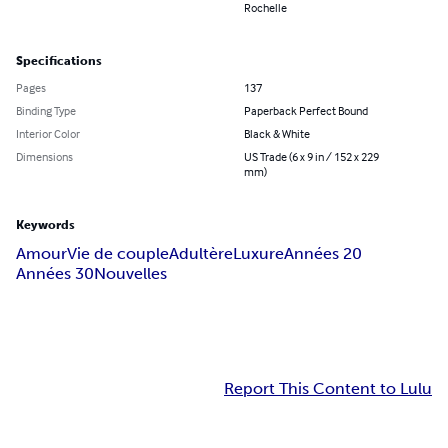
Rochelle
Specifications
Pages
137
Binding Type
Paperback Perfect Bound
Interior Color
Black & White
Dimensions
US Trade (6 x 9 in / 152 x 229
mm)
Keywords
Amour
Vie de couple
Adultère
Luxure
Années 20
Années 30
Nouvelles
Report This Content to Lulu